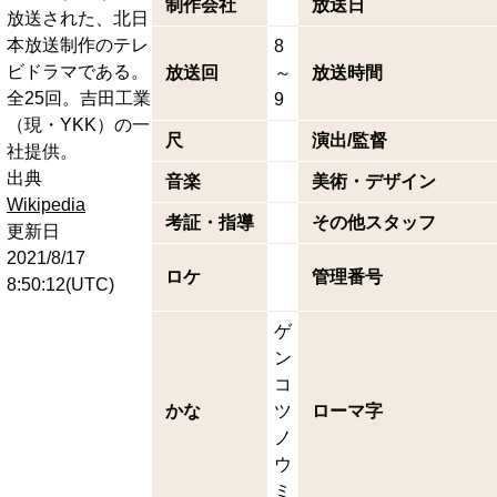
制作会社
放送日
放送された、北日
本放送制作のテレ
8
ビドラマである。
放送回
～
放送時間
全25回。吉田工業
9
（現・YKK）の一
尺
演出/監督
社提供。
出典
音楽
美術・デザイン
Wikipedia
考証・指導
その他スタッフ
更新日
2021/8/17
ロケ
管理番号
8:50:12(UTC)
ゲ
ン
コ
かな
ツ
ローマ字
ノ
ウ
ミ