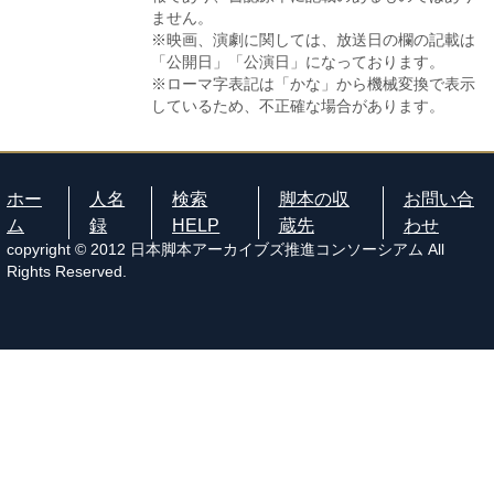
ません。
※映画、演劇に関しては、放送日の欄の記載は
「公開日」「公演日」になっております。
※ローマ字表記は「かな」から機械変換で表示
しているため、不正確な場合があります。
ホー
人名
検索
脚本の収
お問い合
ム
録
HELP
蔵先
わせ
copyright © 2012 日本脚本アーカイブズ推進コンソーシアム All
Rights Reserved.