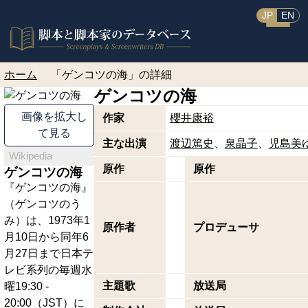
JP
EN
ホーム
「ゲンコツの海」の詳細
ゲンコツの海
画像を拡大し
作家
櫻井康裕
て見る
主な出演
渡辺篤史
泉晶子
児島美
Wikipedia
原作
原作
ゲンコツの海
『ゲンコツの海』
（ゲンコツのう
み）は、1973年1
原作者
プロデューサ
月10日から同年6
月27日まで日本テ
レビ系列の毎週水
主題歌
放送局
曜19:30 -
20:00（JST）に