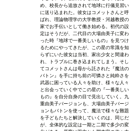
め、校長から追放されて地球に行儀見習い
に送り込まれた。彼女はコメットさんと呼
ばれ、理論物理学の大学教授・河越教授の
家でお手伝いとして働き始める。初代の設
定はそうだが、二代目の大場由美子に変わ
った時『地球で一番美しいもの』を見つけ
るためにやってきたが、この星の常識を知
らずにいた彼女は当初、家出少女と間違わ
れ、トラブルに巻き込まれてしまう。そし
てコメットさんは母から託された『魔法の
バトン』を手に持ち前の可憐さと純粋さを
武器に困っている人々を助け、様々な人々
と出会っていく中でこの星の『一番美しい
もの』を自分自身の目で見出していく。九
重由美子バージョンも、大場由美子バージ
ョンもバトンを使って、魔法で様々な難題
を子どもたちと解決していくのは、同じだ
が、全体的な設定は一期と二期で多少の変