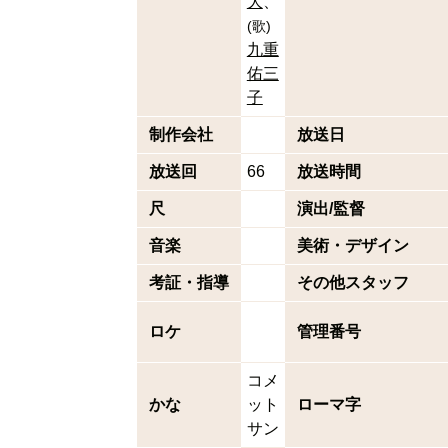
大
(
歌
)
九重
佑三
子
制作会社
放送日
放送回
66
放送時間
尺
演出/監督
音楽
美術・デザイン
考証・指導
その他スタッフ
ロケ
管理番号
コメ
かな
ット
ローマ字
サン