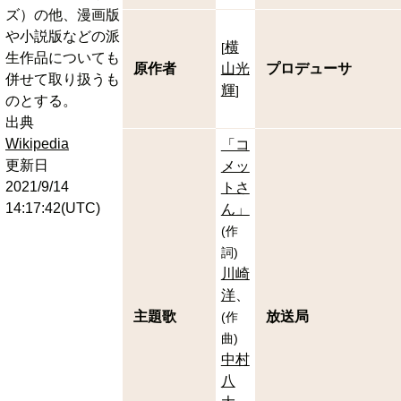
ズ）の他、漫画版
や小説版などの派
横
[
生作品についても
原作者
山光
プロデューサ
併せて取り扱うも
輝
]
のとする。
出典
Wikipedia
「コ
更新日
メッ
2021/9/14
トさ
14:17:42(UTC)
ん」
(
作
詞
)
川崎
洋
主題歌
放送局
(
作
曲
)
中村
八