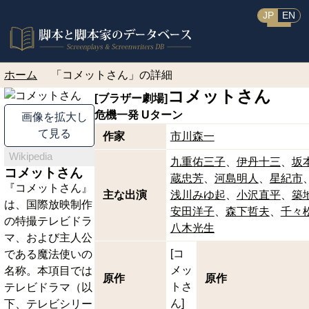
JP
EN
ホーム
「コメットさん」の詳細
コメットさん
[ブラザー劇場]
危機一発 Uターン
画像を拡大し
て見る
作家
市川森一
Wikipedia
九重佑三子
伊丹十三
坂
コメットさん
蔵忠芳
河島明人
星紀市
『コメットさん』
主な出演
浅川みゆ起
小沢直平
築
は、国際放映制作
安田洋子
森下哲夫
千々
の特撮テレビドラ
八木光生
マ、および主人公
[コ
である魔法使いの
メッ
名称。本項目では
原作
原作
トさ
テレビドラマ（以
ん]
下、テレビシリー