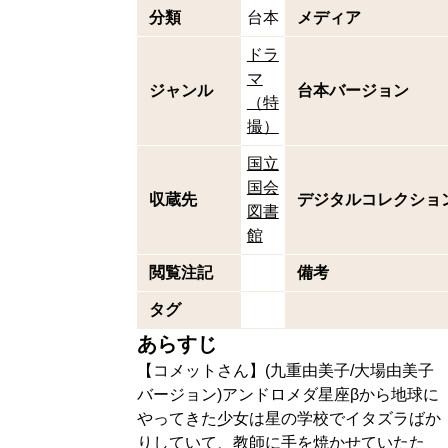
分類
台本
メディア
ドラ
マ
ジャンル
台本バージョン
（特
撮）
国立
国会
収蔵先
デジタルコレクショ
図書
館
閲覧注記
備考
タグ
あらすじ
【コメットさん】(九重由美子/大場由美子
バージョン)アンドロメダ星座βから地球に
やってきた少女は星の学校でイタズラばか
りしていて、教師に手を焼かせていたた