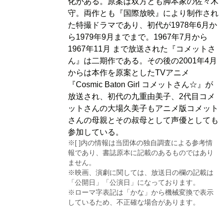
化がある。原案は双方とも脚本家の佐々木
守。両作とも『国際放映』により制作され
た特撮ドラマであり、初代が1978年6月か
ら1979年9月までまで。1967年7月から
1967年11月 まで放送された『コメットさ
ん』は二期作である。その後の2001年4月
からは本作を原案としたTVアニメ
『Cosmic Baton Girl コメットさん☆』が
放送され、初代の九重由美子、2代目コメ
ットさんの大場久美子もアニメ版コメット
さんの母親とその叔母として声優としても
参加している。
※[ ]内の情報は当団体の独自調査による参考情
報であり、書誌原本に記載のあるものではあり
ません。
※映画、演劇に関しては、放送日の欄の記載は
「公開日」「公演日」になっております。
※ローマ字表記は「かな」から機械変換で表示
しているため、不正確な場合があります。