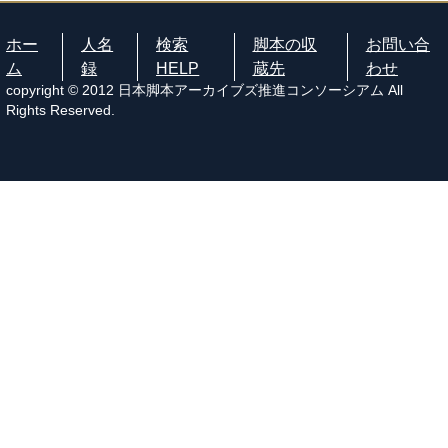
ホー
人名
検索
脚本の収
お問い合
ム
録
HELP
蔵先
わせ
copyright © 2012 日本脚本アーカイブズ推進コンソーシアム All
Rights Reserved.