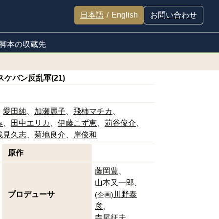
日本語
/
English
お問い合わせ
脚本の収蔵先
/スケバン反乱軍(21)
愛田純
加瀬麗子
飛柿マチカ
み
田中エリカ
伊藤こず恵
苅谷俊介
浅見久志
菊地良介
岸俊和
原作
藤岡豊
山本又一郎
プロデューサ
川野泰
(
企画
)
彦
寺尾征夫