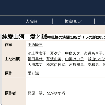
人名録
検索HELP
純愛山河 愛と誠
権現橋の決闘(19)/ゴリラの影(20)
作家
中西隆三
池上季実子
夏夕介
中島久之
久邇あき子
主な出演
笹田典代
芹沢由美
山梨けい子
城山いず
大浦萬丈
松本伊佐武
河原裕昌
秦和男
原作
愛と誠
原作者
梶原一騎
ながやす巧