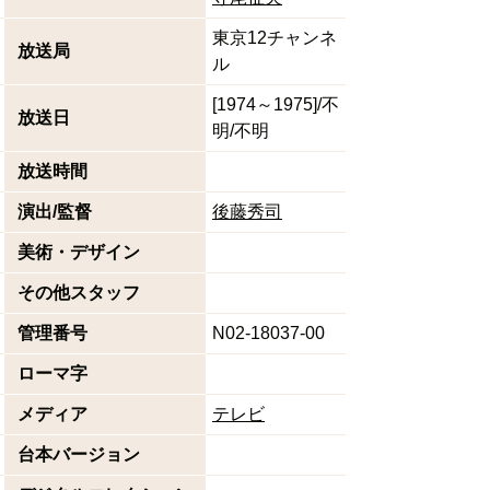
東京12チャンネ
放送局
ル
[1974～1975]/不
放送日
明/不明
放送時間
演出/監督
後藤秀司
美術・デザイン
その他スタッフ
管理番号
N02-18037-00
ローマ字
メディア
テレビ
台本バージョン