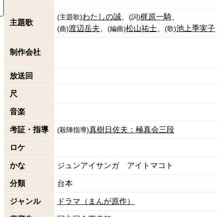
わたしの誠
梶原一騎
(
主題歌
)
(
詞
)
主題歌
渡辺岳夫
松山祐士
池上季実子
(
曲
)
(
編曲
)
(
歌
)
制作会社
放送回
尺
音楽
考証・指導
真樹日佐夫：極真会三段
(
殺陣指導
)
ロケ
かな
ジュンアイサンガ アイトマコト
分類
台本
ジャンル
ドラマ（まんが原作）