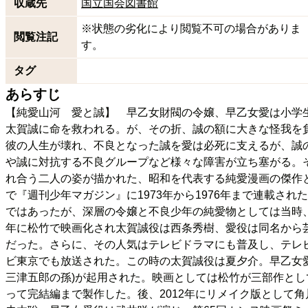
収蔵先
国立国会図書館
※状態の劣化により閲覧不可の場合がありま
閲覧注記
す。
タグ
あらすじ
【純愛山河 愛と誠】 早乙女財閥の令嬢、早乙女愛は小学
太賀誠に命を救われる。が、その折、誠の額に大きな怪我を
彼の人生が壊れ、不良となった誠を愛は必死に支えるが、誠
や誠に対抗する不良グループなど様々な障害が立ち塞がる。
れ合う二人の姿が描かれた、昭和を代表する純愛漫画の傑作
で『週刊少年マガジン』に1973年から1976年まで連載さ
ではあったが、深層の令嬢と不良少年の純愛物としては当時、
年に松竹で映画化され太賀誠役は西条秀樹、愛役は同名から
だった。さらに、その人気はテレビドラマにも普及し、テレビ版も
ビ東京でも放送された。この時の太賀誠役は夏夕介。早乙女愛
三津五郎の孫)が起用された。映画としては松竹が三部作として1
って完結編まで製作した。後、2012年にリメイク版として