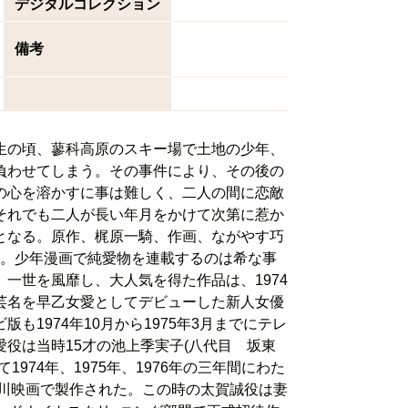
デジタルコレクション
備考
生の頃、蓼科高原のスキー場で土地の少年、
負わせてしまう。その事件により、その後の
の心を溶かすに事は難しく、二人の間に恋敵
それでも二人が長い年月をかけて次第に惹か
となる。原作、梶原一騎、作画、ながやす巧
れた。少年漫画で純愛物を連載するのは希な事
一世を風靡し、大人気を得た作品は、1974
芸名を早乙女愛としてデビューした新人女優
1974年10月から1975年3月までにテレ
役は当時15才の池上季実子(八代目 坂東
974年、1975年、1976年の三年間にわた
角川映画で製作された。この時の太賀誠役は妻