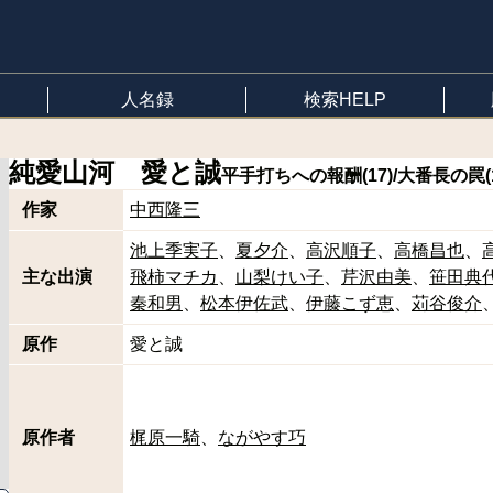
人名録
検索HELP
純愛山河 愛と誠
平手打ちへの報酬(17)/大番長の罠(1
作家
中西隆三
池上季実子
夏夕介
高沢順子
高橋昌也
主な出演
飛柿マチカ
山梨けい子
芹沢由美
笹田典
秦和男
松本伊佐武
伊藤こず恵
苅谷俊介
原作
愛と誠
原作者
梶原一騎
ながやす巧