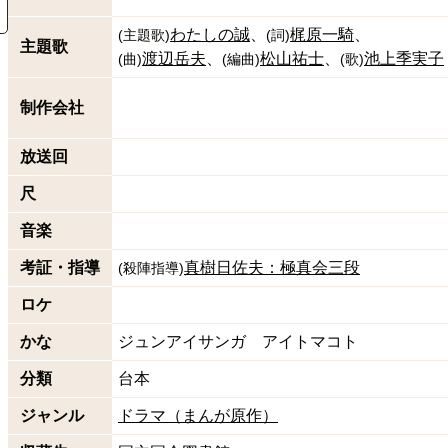
わたしの誠
梶原一騎
(
主題歌
)
(
詞
)
主題歌
渡辺岳夫
松山祐士
池上季実子
(
曲
)
(
編曲
)
(
歌
)
制作会社
放送回
尺
音楽
考証・指導
真樹日佐夫：極真会三段
(
殺陣指導
)
ロケ
かな
ジュンアイサンガ アイトマコト
分類
台本
ジャンル
ドラマ（まんが原作）