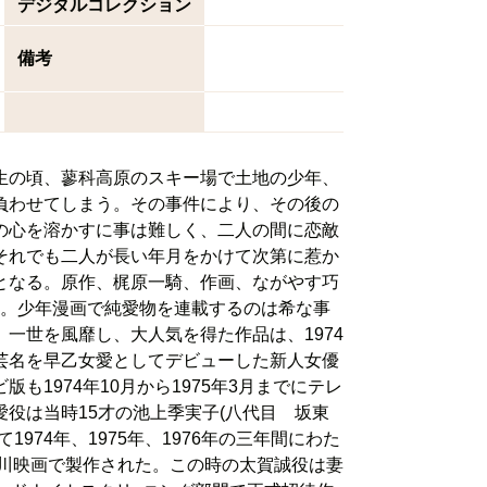
デジタルコレクション
備考
生の頃、蓼科高原のスキー場で土地の少年、
負わせてしまう。その事件により、その後の
の心を溶かすに事は難しく、二人の間に恋敵
それでも二人が長い年月をかけて次第に惹か
となる。原作、梶原一騎、作画、ながやす巧
れた。少年漫画で純愛物を連載するのは希な事
一世を風靡し、大人気を得た作品は、1974
芸名を早乙女愛としてデビューした新人女優
1974年10月から1975年3月までにテレ
役は当時15才の池上季実子(八代目 坂東
974年、1975年、1976年の三年間にわた
角川映画で製作された。この時の太賀誠役は妻