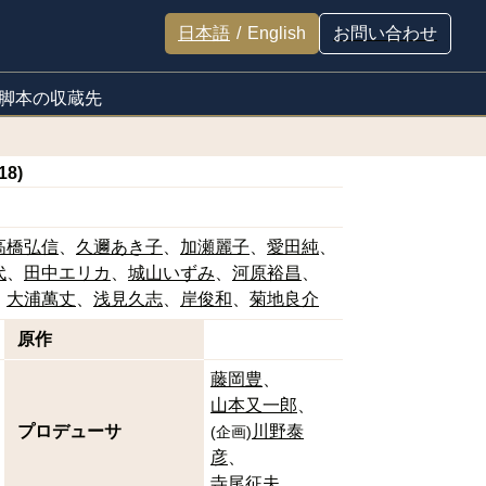
日本語
/
English
お問い合わせ
脚本の収蔵先
8)
高橋弘信
久邇あき子
加瀬麗子
愛田純
代
田中エリカ
城山いずみ
河原裕昌
大浦萬丈
浅見久志
岸俊和
菊地良介
原作
藤岡豊
山本又一郎
プロデューサ
川野泰
(
企画
)
彦
寺尾征夫