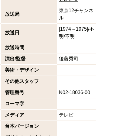
東京12チャンネ
放送局
ル
[1974～1975]/不
放送日
明/不明
放送時間
演出/監督
後藤秀司
美術・デザイン
その他スタッフ
管理番号
N02-18036-00
ローマ字
メディア
テレビ
台本バージョン