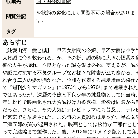
収蔵先
国立国会図書館
※状態の劣化により閲覧不可の場合がありま
閲覧注記
す。
タグ
あらすじ
【純愛山河 愛と誠】 早乙女財閥の令嬢、早乙女愛は小学
太賀誠に命を救われる。が、その折、誠の額に大きな怪我を
彼の人生が壊れ、不良となった誠を愛は必死に支えるが、誠
や誠に対抗する不良グループなど様々な障害が立ち塞がる。
れ合う二人の姿が描かれた、昭和を代表する純愛漫画の傑作
で『週刊少年マガジン』に1973年から1976年まで連載さ
ではあったが、深層の令嬢と不良少年の純愛物としては当時、
年に松竹で映画化され太賀誠役は西条秀樹、愛役は同名から
だった。さらに、その人気はテレビドラマにも普及し、テレビ版も
ビ東京でも放送された。この時の太賀誠役は夏夕介。早乙女愛
三津五郎の孫)が起用された。映画としては松竹が三部作として1
って完結編まで製作した。後、2012年にリメイク版として