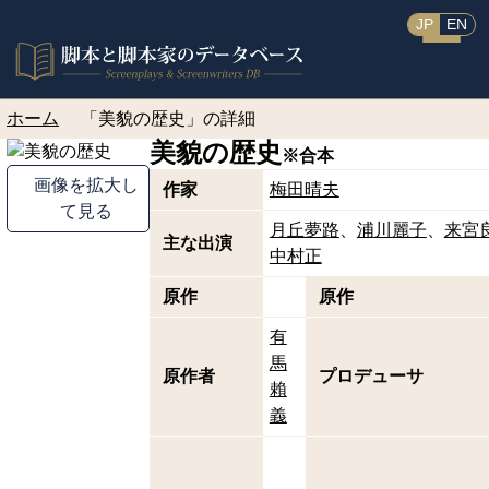
JP
EN
ホーム
「美貌の歴史」の詳細
美貌の歴史
※合本
画像を拡大し
作家
梅田晴夫
て見る
月丘夢路
浦川麗子
来宮
主な出演
中村正
原作
原作
有
馬
原作者
プロデューサ
賴
義