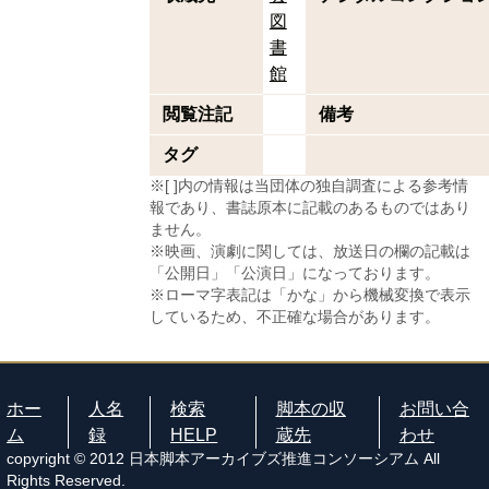
図
書
館
閲覧注記
備考
タグ
※[ ]内の情報は当団体の独自調査による参考情
報であり、書誌原本に記載のあるものではあり
ません。
※映画、演劇に関しては、放送日の欄の記載は
「公開日」「公演日」になっております。
※ローマ字表記は「かな」から機械変換で表示
しているため、不正確な場合があります。
ホー
人名
検索
脚本の収
お問い合
ム
録
HELP
蔵先
わせ
copyright © 2012 日本脚本アーカイブズ推進コンソーシアム All
Rights Reserved.