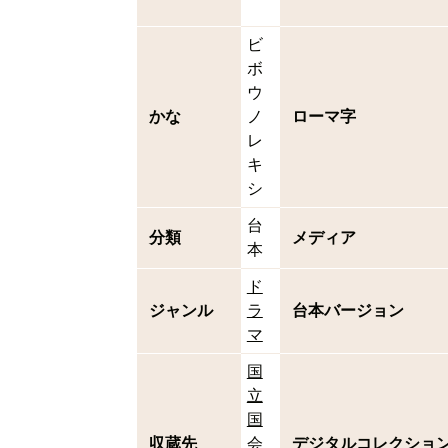
ビ
ボ
ウ
かな
ノ
ローマ字
レ
キ
シ
台
分類
メディア
本
ド
ジャンル
ラ
台本バージョン
マ
国
立
国
収蔵先
会
デジタルコレクショ