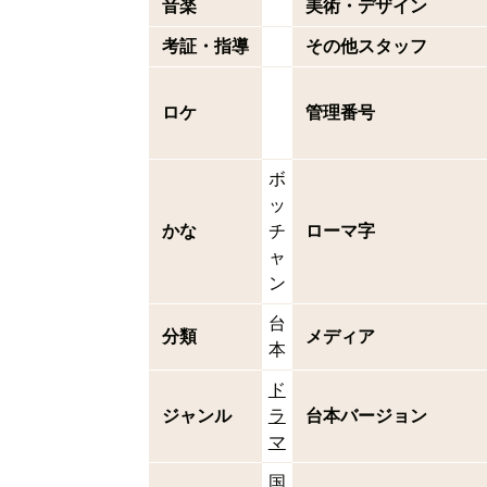
音楽
美術・デザイン
考証・指導
その他スタッフ
ロケ
管理番号
ボ
ッ
かな
チ
ローマ字
ャ
ン
台
分類
メディア
本
ド
ジャンル
ラ
台本バージョン
マ
国