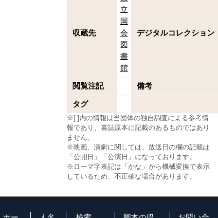
立
国
収蔵先
会
デジタルコレクション
図
書
館
閲覧注記
備考
タグ
※[ ]内の情報は当団体の独自調査による参考情
報であり、書誌原本に記載のあるものではあり
ません。
※映画、演劇に関しては、放送日の欄の記載は
「公開日」「公演日」になっております。
※ローマ字表記は「かな」から機械変換で表示
しているため、不正確な場合があります。
ホー
人名
検索
脚本の収
お問い合