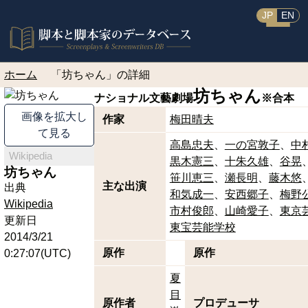
JP
EN
ホーム
「坊ちゃん」の詳細
坊ちゃん
ナショナル文藝劇場
※合本
画像を拡大し
作家
梅田晴夫
て見る
高島忠夫
一の宮敦子
中
Wikipedia
黒木憲三
十朱久雄
谷晃
坊ちゃん
笹川恵三
瀬長明
藤木悠
主な出演
出典
和気成一
安西郷子
梅野
Wikipedia
市村俊郎
山崎愛子
東京
更新日
東宝芸能学校
2014/3/21
原作
原作
0:27:07(UTC)
夏
目
原作者
プロデューサ