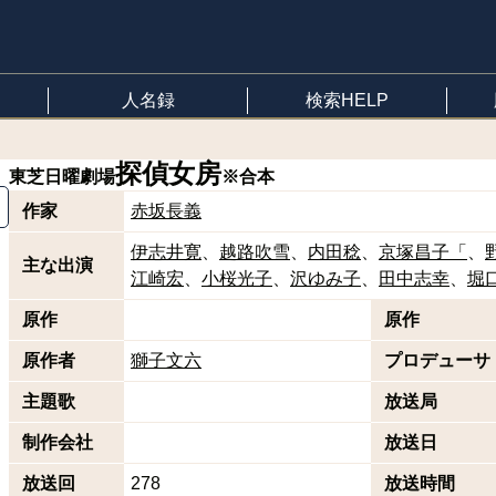
人名録
検索HELP
探偵女房
東芝日曜劇場
※合本
作家
赤坂長義
伊志井寛
越路吹雪
内田稔
京塚昌子「
主な出演
江崎宏
小桜光子
沢ゆみ子
田中志幸
堀
原作
原作
原作者
獅子文六
プロデューサ
主題歌
放送局
制作会社
放送日
放送回
278
放送時間