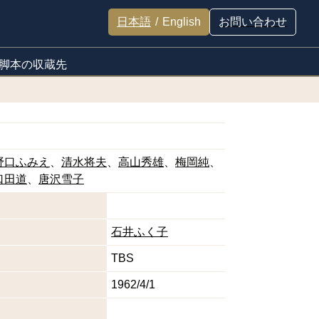
日本語
/
English
お問い合わせ
脚本の収蔵先
野口ふみえ
清水将夫
高山秀雄
梅岡純
口田道
唐沢雪子
石井ふく子
TBS
1962/4/1