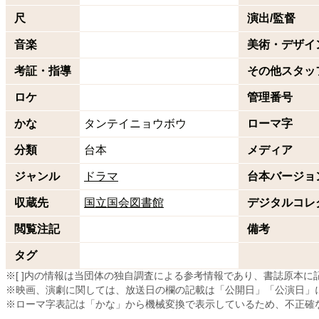
尺
演出/監督
音楽
美術・デザイ
考証・指導
その他スタッ
ロケ
管理番号
かな
タンテイニョウボウ
ローマ字
分類
台本
メディア
ジャンル
ドラマ
台本バージョ
収蔵先
国立国会図書館
デジタルコレ
閲覧注記
備考
タグ
※[ ]内の情報は当団体の独自調査による参考情報であり、書誌原本
※映画、演劇に関しては、放送日の欄の記載は「公開日」「公演日」
※ローマ字表記は「かな」から機械変換で表示しているため、不正確