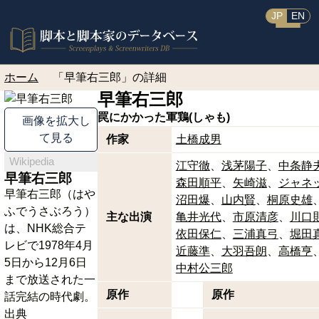
JP
EN
ホーム
「早筆右三郎」の詳細
早筆右三郎
罠にかかった軍鶏(しゃも)
画像を拡大し
て見る
作家
土橋成男
Wikipedia
江守徹
浅茅陽子
中条静
早筆右三郎
森田順平
矢崎滋
ジャネ
早筆右三郎（はや
沼田爆
山内賢
桐原史雄
ふでうさぶろう）
主な出演
亀井光代
市原清彦
川口
は、NHK総合テ
依田保仁
三浦真弓
堀田
レビで1978年4月
近藤準
大羽吾朗
高橋亨
5日から12月6日
中村公三郎
まで放送された一
原作
原作
話完結の時代劇。
出典