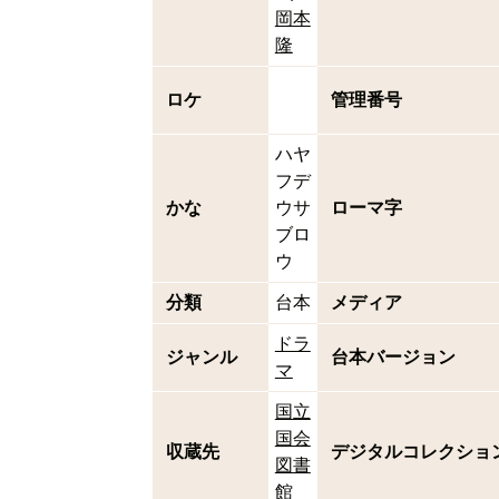
岡本
隆
ロケ
管理番号
ハヤ
フデ
かな
ウサ
ローマ字
ブロ
ウ
分類
台本
メディア
ドラ
ジャンル
台本バージョン
マ
国立
国会
収蔵先
デジタルコレクショ
図書
館