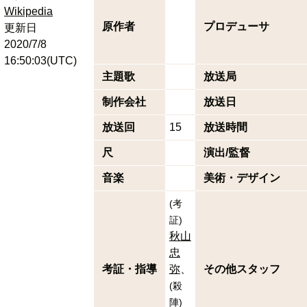
Wikipedia
原作者
プロデューサ
更新日
2020/7/8
16:50:03(UTC)
主題歌
放送局
制作会社
放送日
放送回
15
放送時間
尺
演出/監督
音楽
美術・デザイン
(
考
証
)
秋山
忠
考証・指導
弥
その他スタッフ
(
殺
陣
)