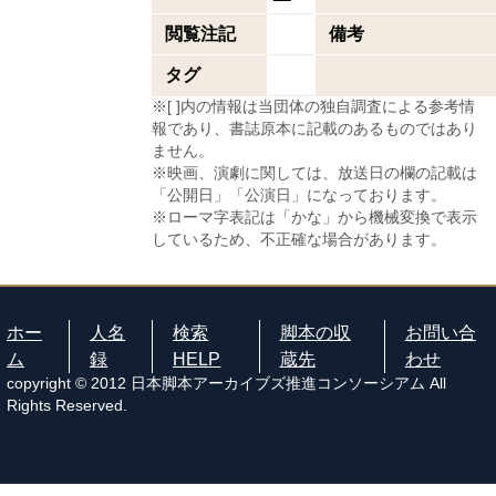
閲覧注記
備考
タグ
※[ ]内の情報は当団体の独自調査による参考情
報であり、書誌原本に記載のあるものではあり
ません。
※映画、演劇に関しては、放送日の欄の記載は
「公開日」「公演日」になっております。
※ローマ字表記は「かな」から機械変換で表示
しているため、不正確な場合があります。
ホー
人名
検索
脚本の収
お問い合
ム
録
HELP
蔵先
わせ
copyright © 2012 日本脚本アーカイブズ推進コンソーシアム All
Rights Reserved.