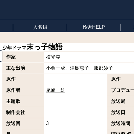
人名録
検索HELP
末っ子物語
少年ドラマ
作家
横光晃
主な出演
小栗一成
津島恵子
服部妙子
原作
原作
原作者
尾崎一雄
プロデュ
主題歌
放送局
制作会社
放送日
放送回
3
放送時間