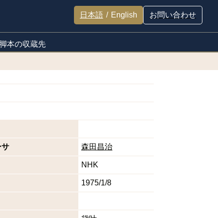
日本語
/
English
お問い合わせ
脚本の収蔵先
ーサ
森田昌治
NHK
1975/1/8