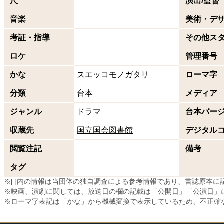
尺
演出/監督
音楽
美術・デ
考証・指導
その他ス
ロケ
管理番号
かな
スエッコモノガタリ
ローマ字
分類
台本
メディア
ジャンル
ドラマ
台本バー
収蔵先
国立国会図書館
デジタル
閲覧注記
備考
タグ
※[ ]内の情報は当団体の独自調査による参考情報であり、書誌原本
※映画、演劇に関しては、放送日の欄の記載は「公開日」「公演日」
※ローマ字表記は「かな」から機械変換で表示しているため、不正確