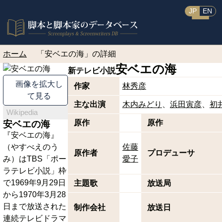
JP
EN
ホーム
「安ベエの海」の詳細
安ベエの海
新テレビ小説
画像を拡大し
作家
林秀彦
て見る
主な出演
木内みどり
浜田寅彦
初
Wikipedia
原作
原作
安ベエの海
『安ベエの海』
（やすべえのう
佐藤
原作者
プロデューサ
み）はTBS「ポー
愛子
ラテレビ小説」枠
で1969年9月29日
主題歌
放送局
から1970年3月28
日まで放送された
制作会社
放送日
連続テレビドラマ