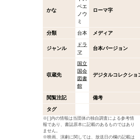
ベエ
かな
ローマ字
ノウ
ミ
分類
台本
メディア
ドラ
ジャンル
台本バージョン
マ
国立
国会
収蔵先
デジタルコレクショ
図書
館
閲覧注記
備考
タグ
※[ ]内の情報は当団体の独自調査による参考情
報であり、書誌原本に記載のあるものではあり
ません。
※映画、演劇に関しては、放送日の欄の記載は