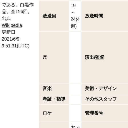
である。白黒作
19
品。全156回。
～
放送回
放送時間
出典
24(4
Wikipedia
週)
更新日
2021/6/9
9:51:31(UTC)
尺
演出/監督
音楽
美術・デザイン
考証・指導
その他スタッフ
ロケ
管理番号
ヤス