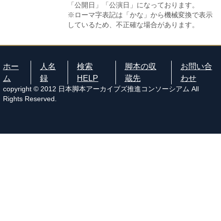
「公開日」「公演日」になっております。
※ローマ字表記は「かな」から機械変換で表示
しているため、不正確な場合があります。
ホー
人名
検索
脚本の収
お問い合
ム
録
HELP
蔵先
わせ
copyright © 2012 日本脚本アーカイブズ推進コンソーシアム All
Rights Reserved.