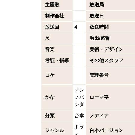
主題歌
放送局
制作会社
放送日
放送回
4
放送時間
尺
演出/監督
音楽
美術・デザイン
考証・指導
その他スタッフ
ロケ
管理番号
オレ
かな
ノバ
ローマ字
ンダ
分類
台本
メディア
ドラ
ジャンル
台本バージョン
マ