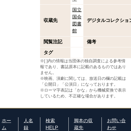
国立
国会
収蔵先
デジタルコレクショ
図書
館
閲覧注記
備考
タグ
※[ ]内の情報は当団体の独自調査による参考情
報であり、書誌原本に記載のあるものではあり
ません。
※映画、演劇に関しては、放送日の欄の記載は
「公開日」「公演日」になっております。
※ローマ字表記は「かな」から機械変換で表示
しているため、不正確な場合があります。
ホー
人名
検索
脚本の収
お問い合
ム
録
HELP
蔵先
わせ