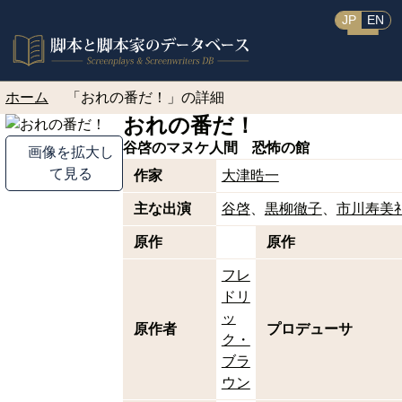
JP
EN
ホーム
「おれの番だ！」の詳細
おれの番だ！
谷啓のマヌケ人間 恐怖の館
画像を拡大し
て見る
作家
大津晧一
主な出演
谷啓
黒柳徹子
市川寿美
原作
原作
フレ
ドリ
ッ
原作者
プロデューサ
ク・
ブラ
ウン