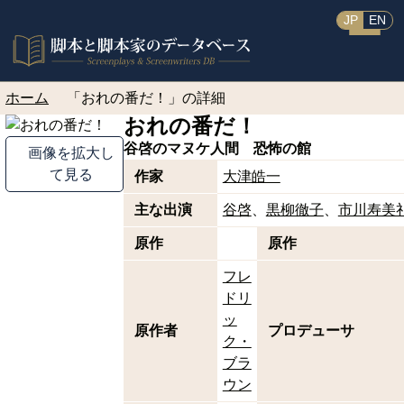
JP
EN
ホーム
「おれの番だ！」の詳細
おれの番だ！
谷啓のマヌケ人間 恐怖の館
画像を拡大し
て見る
作家
大津皓一
主な出演
谷啓
黒柳徹子
市川寿美
原作
原作
フレ
ドリ
ッ
原作者
プロデューサ
ク・
ブラ
ウン