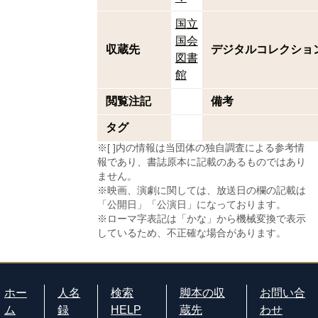
国立
国会
収蔵先
デジタルコレクショ
図書
館
閲覧注記
備考
タグ
※[ ]内の情報は当団体の独自調査による参考情
報であり、書誌原本に記載のあるものではあり
ません。
※映画、演劇に関しては、放送日の欄の記載は
「公開日」「公演日」になっております。
※ローマ字表記は「かな」から機械変換で表示
しているため、不正確な場合があります。
ホー
人名
検索
脚本の収
お問い合
ム
録
HELP
蔵先
わせ