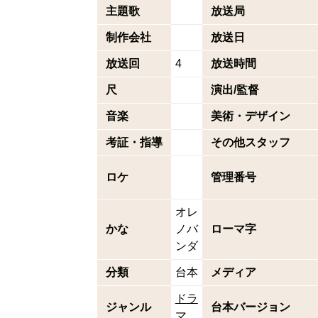
主題歌
放送局
制作会社
放送日
放送回
4
放送時間
尺
演出/監督
音楽
美術・デザイン
考証・指導
その他スタッフ
ロケ
管理番号
オレ
かな
ノバ
ローマ字
ンダ
分類
台本
メディア
ドラ
ジャンル
台本バージョン
マ