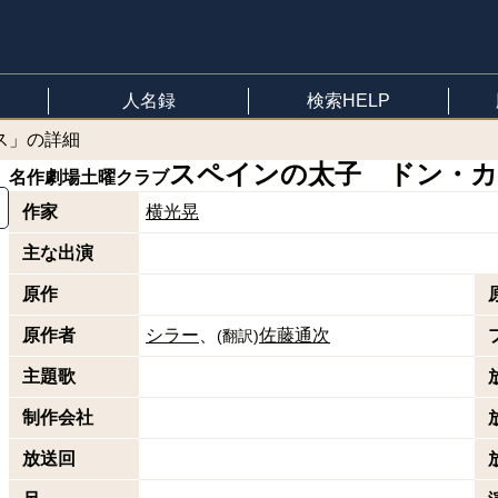
人名録
検索HELP
ス」の詳細
スペインの太子 ドン・
名作劇場
土曜クラブ
作家
横光晃
主な出演
原作
原作者
シラー
佐藤通次
(
翻訳
)
主題歌
制作会社
放送回