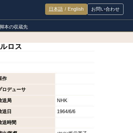
日本語
/
English
お問い合わせ
脚本の収蔵先
カルロス
原作
プロデューサ
放送局
NHK
放送日
1964/6/6
放送時間