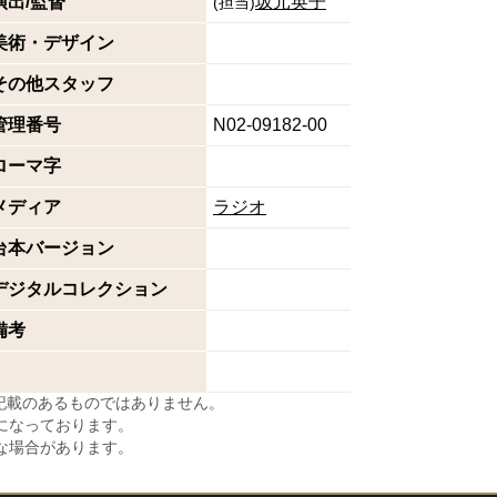
演出/監督
坂元英子
(
担当
)
美術・デザイン
その他スタッフ
管理番号
N02-09182-00
ローマ字
メディア
ラジオ
台本バージョン
デジタルコレクション
備考
に記載のあるものではありません。
になっております。
な場合があります。