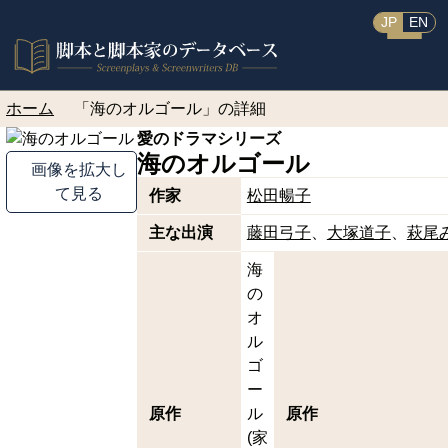
JP
EN
ホーム
「海のオルゴール」の詳細
愛のドラマシリーズ
海のオルゴール
画像を拡大し
て見る
作家
松田暢子
主な出演
藤田弓子
大塚道子
萩尾
海
の
オ
ル
ゴ
ー
原作
ル
原作
(家