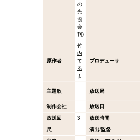
の
光
協
会
刊)
竹
内
原作者
て
プロデューサ
る
よ
主題歌
放送局
制作会社
放送日
放送回
3
放送時間
尺
演出/監督