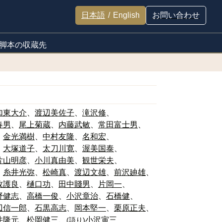
日本語
/
English
お問い合わせ
脚本の収蔵先
加東大介
渡辺美佐子
滝沢修
春男
尾上菊蔵
内藤武敏
常田富士男
金光満樹
中村友隆
名和宏
大塚道子
太刀川寛
渥美国泰
片山明彦
小川真由美
観世栄夫
糸井光弥
松崎真
渡辺文雄
前沢廸雄
牧護良
樋口功
田中賤男
片岡一
野健志
高橋一俊
小沢章治
石橋健
辺信一郎
石黒高志
岡本堅一
栗原正夫
井隆元
松岡健三
小沢寅三
(
語り
)