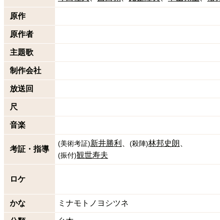
原作
原作者
主題歌
制作会社
放送回
尺
音楽
新井勝利
林邦史朗
(
美術考証
)
(
殺陣
)
考証・指導
観世寿夫
(
振付
)
ロケ
かな
ミナモトノヨシツネ