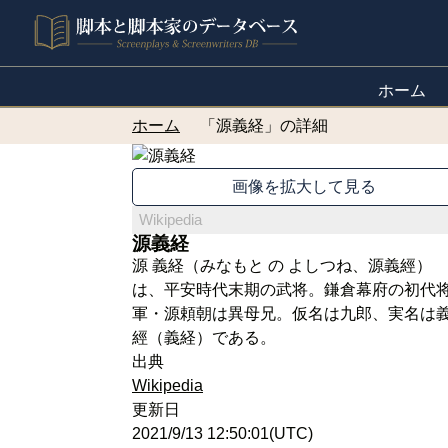
ホーム
ホーム
「源義経」の詳細
画像を拡大して見る
Wikipedia
源義経
源 義経（みなもと の よしつね、源義經）
は、平安時代末期の武将。鎌倉幕府の初代
軍・源頼朝は異母兄。仮名は九郎、実名は
經（義経）である。
出典
Wikipedia
更新日
2021/9/13 12:50:01(UTC)