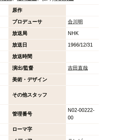
原作
プロデューサ
合川明
放送局
NHK
放送日
1966/12/31
放送時間
演出/監督
吉田直哉
美術・デザイン
その他スタッフ
N02-00222-
管理番号
00
ローマ字