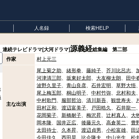
人名録
検索HELP
源義経
連続テレビドラマ[大河ドラマ]
総集編 第二部
作家
村上元三
尾上菊之助
緒形拳
藤純子
芥川比呂志
河津清三郎
坂東好太郎
大友柳太朗
田中
波野久里子
青山良彦
石井宏明
草野大悟
将
尾上梅五郎
桐山明子
中村竹弥
北村和夫
義
中村歌門
服部哲治
清川新吾
観世寿夫
主な出演
田村正和
渡辺富美子
戸田晧久
石井龍一
花岡菊子
新橋耐子
梅沢昇
辻村真人
大
岡本隆
国井正広
後藤元久
高倉英二
豊
太田待士
久本昇
渡辺貞男
小松富雄
田
今田佳久
西田晃
比企隆夫
中山光生
松