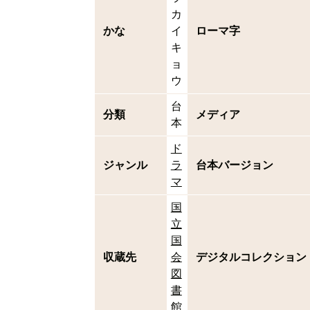
カ
かな
イ
ローマ字
キ
ョ
ウ
台
分類
メディア
本
ド
ジャンル
ラ
台本バージョン
マ
国
立
国
収蔵先
会
デジタルコレクション
図
書
館