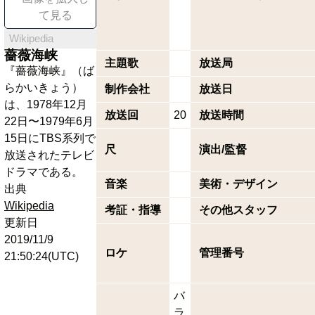
て見る
Wikipedia
薔薇海峡
主題歌
放送局
『薔薇海峡』（ば
らかいきょう）
制作会社
放送日
は、1978年12月
放送回
20
放送時間
22日〜1979年6月
15日にTBS系列で
尺
演出/監督
放送されたテレビ
ドラマである。
音楽
美術・デザイン
出典
Wikipedia
考証・指導
その他スタッフ
更新日
2019/11/9
ロケ
管理番号
21:50:24(UTC)
バ
ラ