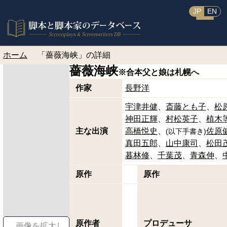
JP
EN
ホーム
「薔薇海峡」の詳細
薔薇海峡
※合本
父と娘は札幌へ
作家
長野洋
宇津井健
斎藤とも子
松
神田正輝
村松英子
植木
主な出演
高橋悦史
佐原
(
以下手書き
)
真田五郎
山中康司
松田
暮林修
千葉茂
青森伸
原作
原作
原作者
プロデューサ
画像を拡大し