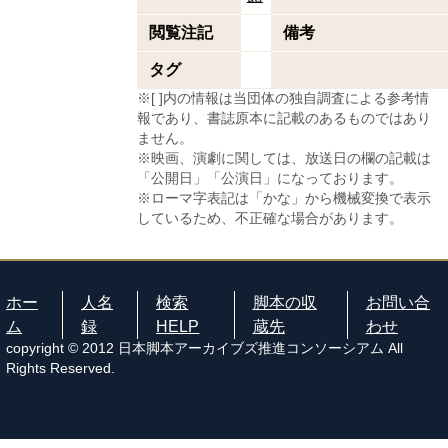
閲覧注記
備考
タグ
※[ ]内の情報は当団体の独自調査による参考情
報であり、書誌原本に記載のあるものではあり
ません。
※映画、演劇に関しては、放送日の欄の記載は
「公開日」「公演日」になっております。
※ローマ字表記は「かな」から機械変換で表示
しているため、不正確な場合があります。
ホー
人名
検索
脚本の収
お問い合
ム
録
HELP
蔵先
わせ
copyright © 2012 日本脚本アーカイブズ推進コンソーシアム All
Rights Reserved.