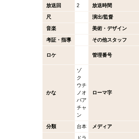
放送回
2
放送時間
尺
演出/監督
音楽
美術・デザイン
考証・指導
その他スタッフ
ロケ
管理番号
ゾ
ク
ウチ
かな
ノオ
ローマ字
バア
チャ
ン
分類
台本
メディア
ドラ