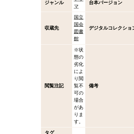
ジャンル
台本バージョン
マ
国立
国会
収蔵先
デジタルコレクショ
図書
館
※状
態の
劣化
によ
り閲
閲覧注記
覧不
備考
可の
場合
があ
りま
す。
タグ