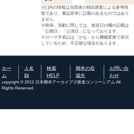
※[ ]内の情報は当団体の独自調査による参考情
報であり、書誌原本に記載のあるものではあり
ません。
※映画、演劇に関しては、放送日の欄の記載は
「公開日」「公演日」になっております。
※ローマ字表記は「かな」から機械変換で表示
しているため、不正確な場合があります。
ホー
人名
検索
脚本の収
お問い合
ム
録
HELP
蔵先
わせ
copyright © 2012 日本脚本アーカイブズ推進コンソーシアム All
Rights Reserved.