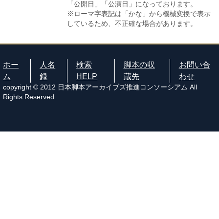
「公開日」「公演日」になっております。
※ローマ字表記は「かな」から機械変換で表示
しているため、不正確な場合があります。
ホー
人名
検索
脚本の収
お問い合
ム
録
HELP
蔵先
わせ
copyright © 2012 日本脚本アーカイブズ推進コンソーシアム All
Rights Reserved.