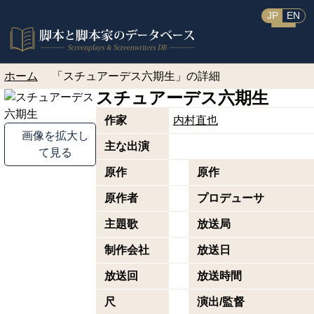
JP
EN
ホーム
「スチュアーデス六期生」の詳細
スチュアーデス六期生
作家
内村直也
画像を拡大し
主な出演
て見る
原作
原作
原作者
プロデューサ
主題歌
放送局
制作会社
放送日
放送回
放送時間
尺
演出/監督