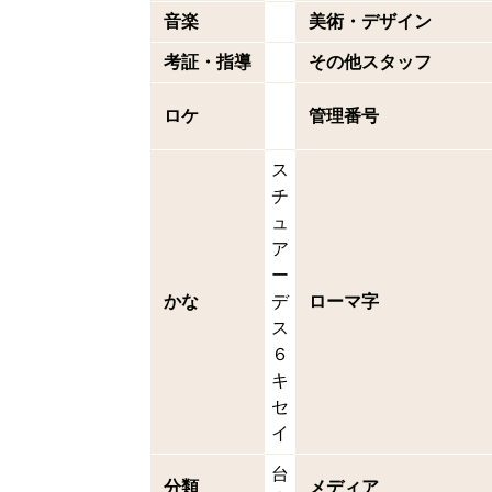
音楽
美術・デザイン
考証・指導
その他スタッフ
ロケ
管理番号
ス
チ
ュ
ア
ー
かな
デ
ローマ字
ス
６
キ
セ
イ
台
分類
メディア