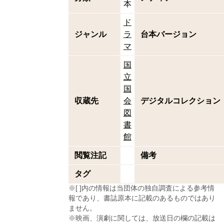
本
ド
ジャンル
ラ
台本バージョン
マ
国
立
国
収蔵先
会
デジタルコレクション
図
書
館
閲覧注記
備考
タグ
※[ ]内の情報は当団体の独自調査による参考情
報であり、書誌原本に記載のあるものではあり
ません。
※映画、演劇に関しては、放送日の欄の記載は