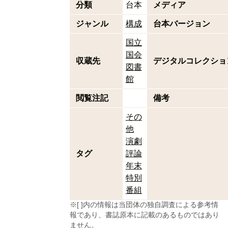
分類
台本
メディア
ジャンル
構成
台本バージョン
国立
国会
収蔵先
デジタルコレクショ
図書
館
閲覧注記
備考
その
他
演劇
タグ
評論
年末
特別
番組
※[ ]内の情報は当団体の独自調査による参考情
報であり、書誌原本に記載のあるものではあり
ません。