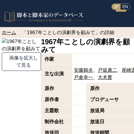
JP
EN
ホーム
「1967年ことしの演劇界を顧みて」の詳細
1967年ことしの演劇界を顧
みて
画像を拡大し
作家
て見る
安藤鶴夫
戸坂康二
尾崎
主な出演
戸倉幸一
大木豊
原作
原作
原作者
プロデューサ
主題歌
放送局
制作会社
放送日
放送回
放送時間