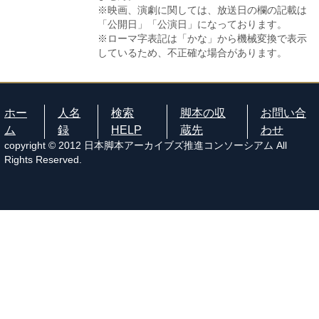
※映画、演劇に関しては、放送日の欄の記載は
「公開日」「公演日」になっております。
※ローマ字表記は「かな」から機械変換で表示
しているため、不正確な場合があります。
ホー
人名
検索
脚本の収
お問い合
ム
録
HELP
蔵先
わせ
copyright © 2012 日本脚本アーカイブズ推進コンソーシアム All
Rights Reserved.