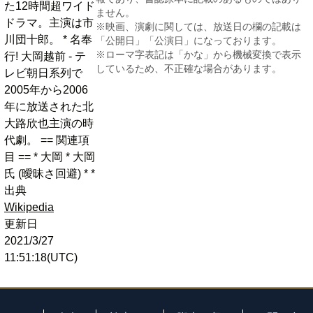
た12時間超ワイド
ません。
ドラマ。主演は市
※映画、演劇に関しては、放送日の欄の記載は
川団十郎。 * 名奉
「公開日」「公演日」になっております。
※ローマ字表記は「かな」から機械変換で表示
行! 大岡越前 - テ
しているため、不正確な場合があります。
レビ朝日系列で
2005年から2006
年に放送された北
大路欣也主演の時
代劇。 == 関連項
目 == * 大岡 * 大岡
氏 (曖昧さ回避) * *
出典
Wikipedia
更新日
2021/3/27
11:51:18(UTC)