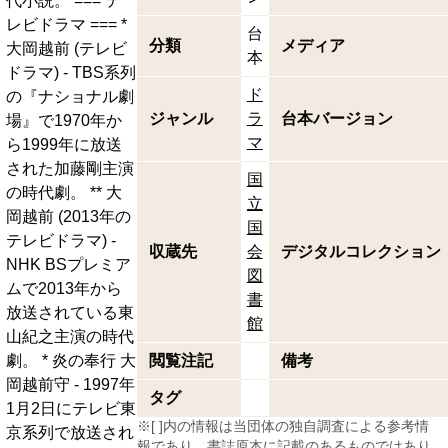
代小説。 === テ
レビドラマ === *
台
分類
メディア
大岡越前 (テレビ
本
ドラマ) - TBS系列
ド
の『ナショナル劇
ジャンル
ラ
台本バージョン
場』で1970年か
マ
ら1999年に放送
された加藤剛主演
国
の時代劇。 ** 大
立
岡越前 (2013年の
国
テレビドラマ) -
収蔵先
会
デジタルコレクション
NHK BSプレミア
図
ムで2013年から
書
放送されている東
館
山紀之主演の時代
劇。 * 炎の奉行 大
閲覧注記
備考
岡越前守 - 1997年
タグ
1月2日にテレビ東
※[ ]内の情報は当団体の独自調査による参考情
京系列で放送され
報であり、書誌原本に記載のあるものではあり