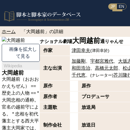
JP
EN
ホーム
「大岡越前」の詳細
大岡越前
ナショナル劇場
通りゃんせ
画像を拡大し
作家
津田幸夫
(
津田幸於
)
て見る
加藤剛
宇都宮雅代
大坂
Wikipedia
主な出演
和田浩治
高橋元太郎
松
大岡越前
千代恵
芥川隆
(
ナレーター
)
大岡越前（おおお
原作
原作
かえちぜん） ==
歴史上の人物 == *
原作者
プロデューサ
大岡忠相の通称。
官名の越前守によ
主題歌
放送局
る。 * 忠相を初代
藩主とする西大平
制作会社
放送日
藩主大岡家では、