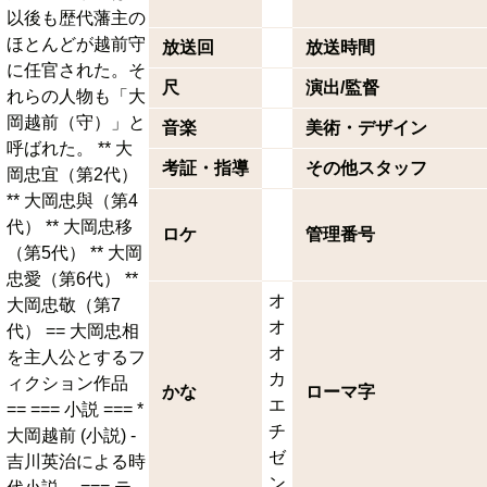
以後も歴代藩主の
ほとんどが越前守
放送回
放送時間
に任官された。そ
尺
演出/監督
れらの人物も「大
岡越前（守）」と
音楽
美術・デザイン
呼ばれた。 ** 大
考証・指導
その他スタッフ
岡忠宜（第2代）
** 大岡忠與（第4
代） ** 大岡忠移
ロケ
管理番号
（第5代） ** 大岡
忠愛（第6代） **
オ
大岡忠敬（第7
オ
代） == 大岡忠相
オ
を主人公とするフ
カ
ィクション作品
かな
ローマ字
エ
== === 小説 === *
チ
大岡越前 (小説) -
ゼ
吉川英治による時
ン