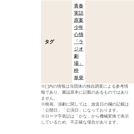
青春
実話
原案
少年
心情
タグ
「ラ
ジオ
劇
場」
枠
単発
※[ ]内の情報は当団体の独自調査による参考情
報であり、書誌原本に記載のあるものではあり
ません。
※映画、演劇に関しては、放送日の欄の記載は
「公開日」「公演日」になっております。
※ローマ字表記は「かな」から機械変換で表示
しているため、不正確な場合があります。