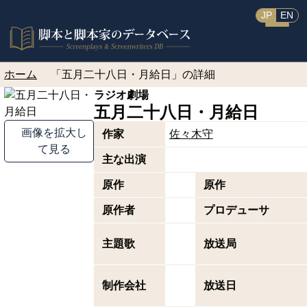
JP
EN
ホーム
「五月二十八日・月給日」の詳細
ラジオ劇場
五月二十八日・月給日
画像を拡大し
作家
佐々木守
て見る
主な出演
原作
原作
原作者
プロデューサ
主題歌
放送局
制作会社
放送日