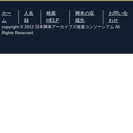
ホー
人名
検索
脚本の収
お問い合
ム
録
HELP
蔵先
わせ
copyright © 2012 日本脚本アーカイブズ推進コンソーシアム All
Rights Reserved.