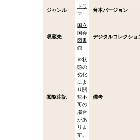
ドラ
ジャンル
台本バージョン
マ
国立
国会
収蔵先
デジタルコレクショ
図書
館
※状
態の
劣化
によ
り閲
閲覧注記
覧不
備考
可の
場合
があ
りま
す。