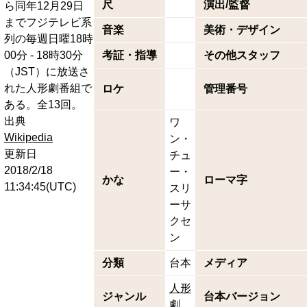
尺
演出/監督
ら同年12月29日
までフジテレビ系
音楽
美術・デザイン
列の毎週日曜18時
00分 - 18時30分
考証・指導
その他スタッフ
（JST）に放送さ
れた人形劇番組で
ロケ
管理番号
ある。全13回。
出典
ワ
Wikipedia
ン・
更新日
チュ
2018/2/18
ー・
かな
ローマ字
11:34:45(UTC)
スリ
ーサ
クセ
ン
分類
台本
メディア
人形
ジャンル
台本バージョン
劇