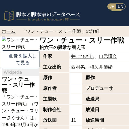
JP
EN
ホーム
「ワン・チュー・スリー作戦」の詳細
ワン・チュー・スリー作戦
松六玉の異常な替え玉
画像を拡大し
作家
井上ひさし
山元護久
て見る
主な出演
西村晃
和久井節緒
Wikipedia
原作
原作
ワン・チュ
ー・スリー作
原作者
プロデューサ
戦
『ワン・チュー・
主題歌
放送局
スリー作戦』（ワ
制作会社
放送日
ン・チュー・スリ
ーさくせん）は、
放送回
11
放送時間
1968年10月6日か