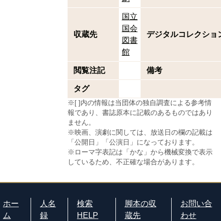
国立
国会
収蔵先
デジタルコレクショ
図書
館
閲覧注記
備考
タグ
※[ ]内の情報は当団体の独自調査による参考情
報であり、書誌原本に記載のあるものではあり
ません。
※映画、演劇に関しては、放送日の欄の記載は
「公開日」「公演日」になっております。
※ローマ字表記は「かな」から機械変換で表示
しているため、不正確な場合があります。
ホー
人名
検索
脚本の収
お問い合
ム
録
HELP
蔵先
わせ