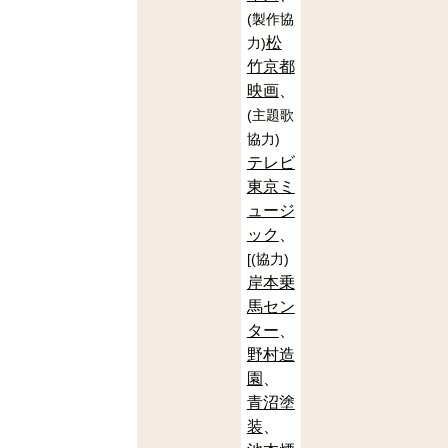
(
製作協
松
力
)
竹京都
映画
(
主題歌
協力
)
テレビ
東京ミ
ュージ
ック
[
(
協力
)
岸本乗
馬セン
ター
野村造
園
青沼塗
装