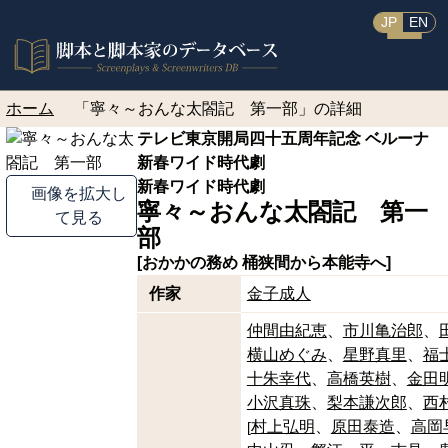
JP
EN
ホーム
「寧々～おんな太閤記 第一部」の詳細
テレビ東京開局四十五周年記念 ベルーナ
新春ワイド時代劇
新春ワイド時代劇
画像を拡大し
寧々～おんな太閤記 第一
て見る
部
[おかかの務め 桶狭間から本能寺へ]
作家
金子成人
仲間由紀恵
市川亀治郎
横山めぐみ
星野真里
福
十朱幸代
高橋英樹
金田
小沢真珠
梨本謙次郎
西
村上弘明
原田泰造
高岡
[