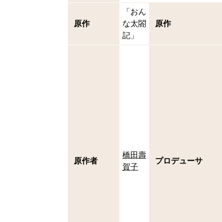
「おん
原作
な太閤
原作
記」
橋田壽
原作者
プロデューサ
賀子