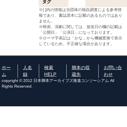
タグ
※[ ]内の情報は当団体の独自調査による参考情
報であり、書誌原本に記載のあるものではあり
ません。
※映画、演劇に関しては、放送日の欄の記載は
「公開日」「公演日」になっております。
※ローマ字表記は「かな」から機械変換で表示
しているため、不正確な場合があります。
ホー
人名
検索
脚本の収
お問い合
ム
録
HELP
蔵先
わせ
copyright © 2012 日本脚本アーカイブズ推進コンソーシアム All
Rights Reserved.