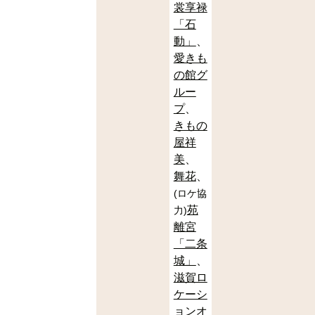
裳享禄
「石
動」
愛きも
の館グ
ルー
プ
きもの
屋祥
美
舞花
(
ロケ協
苑
力
)
離宮
「二条
城」
滋賀ロ
ケーシ
ョンオ