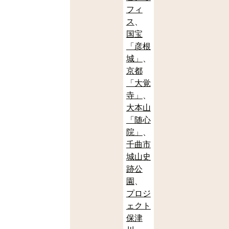
フィ
ス
国宝
「彦根
城」
京都
「大覚
寺」
大本山
「随心
院」
千曲市
城山史
跡公
園
プロジ
ェクト
保津