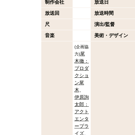
制作会社
放送日
放送回
放送時間
尺
演出/監督
音楽
美術・デザイン
(
企画協
尾
力
)
木徹：
プロダ
クショ
ン尾
木
伊原詢
太郎：
アクト
エンタ
ープラ
イズ