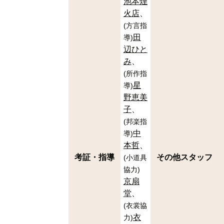
池本煙
火店
(
方言指
田
導
)
辺ひと
み
(
所作指
星
導
)
野恵美
子
(
邦楽指
中
導
)
本哲
考証・指導
その他スタッフ
(
小道具
協力
)
京扇
堂
(
衣裳協
衣
力
)