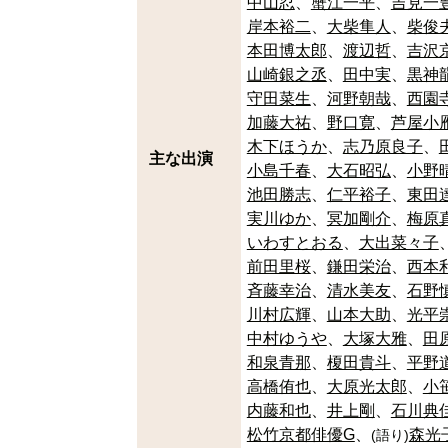
中山忍
蟹江一平
吉見一
岸本裕二
大柴隼人
柴俊
本田博太郎
渡辺哲
吉沢
山崎銀之丞
田中実
黒神
守田菜生
河野朝哉
西園
加藤大祐
野口寛
芦屋小
木下ほうか
志乃原良子
主な出演
小島千春
大石昭弘
小野
池田勝志
仁平裕子
東田
実川ゆか
冥加剛介
梅原
いわすとおる
大出菜々子
前田里桜
鎌田栄治
西本
斉藤幸治
清水美友
石野
川村広輝
山本大助
光平
中村ゆうや
大塚大雅
田
和泉青那
榎田貴斗
平野
高橋侑也
大原光太郎
小
内藤和也
井上剛
石川典
松竹京都俳優G
森光
(
語り
)