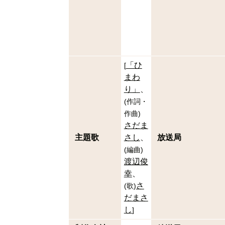
「ひ
[
まわ
り」
(
作詞・
作曲
)
さだま
主題歌
さし
放送局
(
編曲
)
渡辺俊
幸
さ
(
歌
)
だまさ
し
]