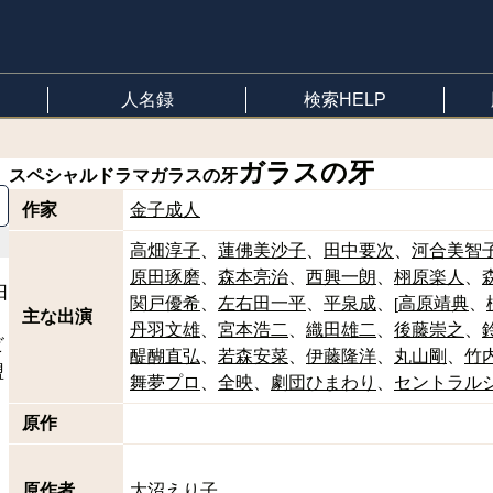
人名録
検索HELP
ガラスの牙
スペシャルドラマ
ガラスの牙
作家
金子成人
高畑淳子
蓮佛美沙子
田中要次
河合美智
原田琢磨
森本亮治
西興一朗
栩原楽人
日
関戸優希
左右田一平
平泉成
高原靖典
[
主な出演
丹羽文雄
宮本浩二
織田雄二
後藤崇之
ビ
醍醐直弘
若森安菜
伊藤隆洋
丸山剛
竹
盟
舞夢プロ
全映
劇団ひまわり
セントラル
原作
原作者
大沼えり子