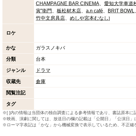
CHAMPAGNE BAR CINEMA
愛知大学車道
寅”衛門
板松材木店
a.n café
BRIT BOWL
竹中文房具店
めしや宮本むなし
]
ロケ
かな
ガラスノキバ
分類
台本
ジャンル
ドラマ
収蔵先
倉庫
閲覧注記
タグ
※[ ]内の情報は当団体の独自調査による参考情報であり、書誌原本
※映画、演劇に関しては、放送日の欄の記載は「公開日」「公演日」
※ローマ字表記は「かな」から機械変換で表示しているため、不正確