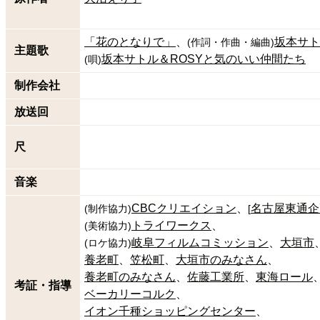
「花のとなりで」
坂本サト
(
作詞・作曲・編曲
)
主題歌
坂本サトル＆ROSYと気のいい仲間たち
(
唄
)
制作会社
放送回
尺
音楽
CBCクリエイション
名古屋東通企
(
制作協力
)
[
トライワークス
(
美術協力
)
岐阜フィルムコミッション
大垣市
(
ロケ協力
)
養老町
笠松町
大垣市のみなさん
養老町のみなさん
佐藤工業所
東海ロール
考証・指導
ベーカリーコルク
イオン千種ショッピングセンター