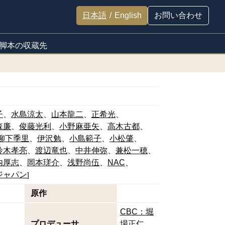
日本語
/
English
お問い合わせ
脚本の収蔵先
子
水島涼太
山本龍二
正希光
森廉
俊藤光利
小野麻亜矢
高木古都
柳下季里
伊沢勉
小島範子
小松肇
鈴木孝亮
渡辺竜也
中井伸弥
兼松一穂
内厚志
岡本瑳介
浅野尚伍
NAC
ジャパン
]
原作
CBC：堀
プロデューサ
場正仁