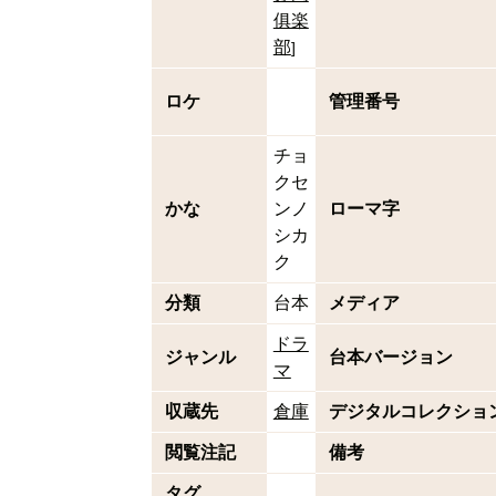
俱楽
部
]
ロケ
管理番号
チョ
クセ
かな
ンノ
ローマ字
シカ
ク
分類
台本
メディア
ドラ
ジャンル
台本バージョン
マ
収蔵先
倉庫
デジタルコレクショ
閲覧注記
備考
タグ