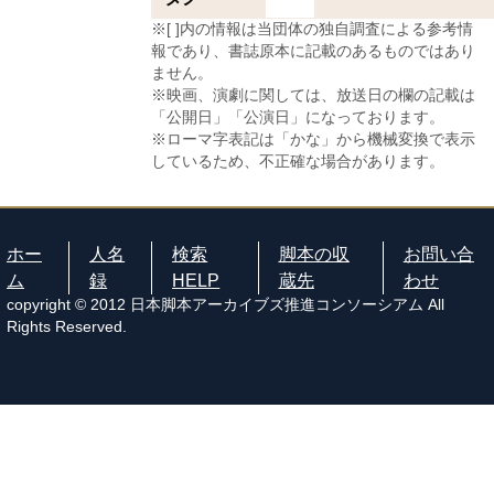
※[ ]内の情報は当団体の独自調査による参考情
報であり、書誌原本に記載のあるものではあり
ません。
※映画、演劇に関しては、放送日の欄の記載は
「公開日」「公演日」になっております。
※ローマ字表記は「かな」から機械変換で表示
しているため、不正確な場合があります。
ホー
人名
検索
脚本の収
お問い合
ム
録
HELP
蔵先
わせ
copyright © 2012 日本脚本アーカイブズ推進コンソーシアム All
Rights Reserved.