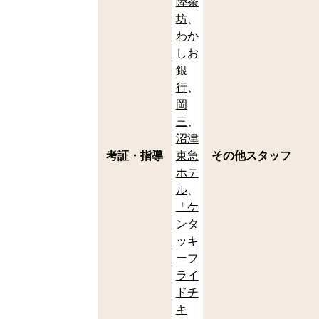
陸茶
坊
わか
しお
銀
行
岡
三
沼津
考証・指導
東急
その他スタッフ
ホテ
ル
「ケ
ンタ
ッキ
ーフ
ライ
ドチ
キ