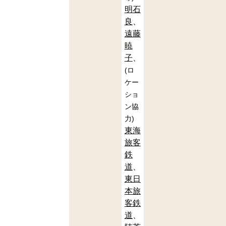
明石
良
遠藤
暁
子
(
ロ
ケー
ショ
ン協
力
)
東海
旅客
鉄
道
東日
本旅
客鉄
道