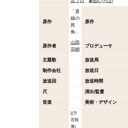
芸プロ
劇団いろは
]
「直
線の
原作
原作
死
角」
山田
原作者
プロデューサ
宗樹
主題歌
放送局
制作会社
放送日
放送回
放送時間
尺
演出/監督
音楽
美術・デザイン
[
(
方
言指
導
)