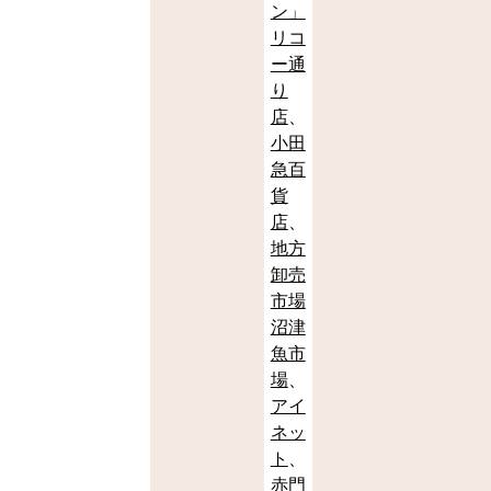
ン」
リコ
ー通
り
店
小田
急百
貨
店
地方
卸売
市場
沼津
魚市
場
アイ
ネッ
ト
赤門