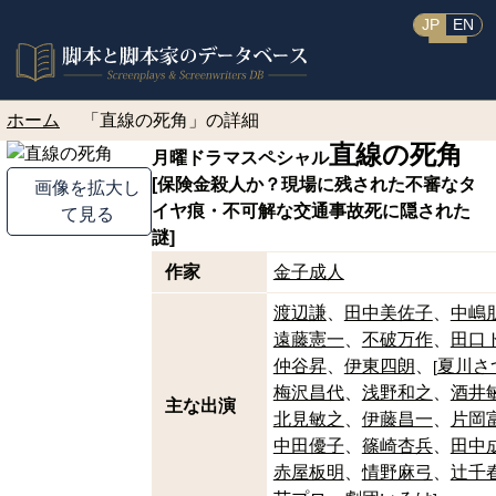
JP
EN
ホーム
「直線の死角」の詳細
直線の死角
月曜ドラマスペシャル
[保険金殺人か？現場に残された不審なタ
画像を拡大し
イヤ痕・不可解な交通事故死に隠された
て見る
謎]
作家
金子成人
渡辺謙
田中美佐子
中嶋
遠藤憲一
不破万作
田口
仲谷昇
伊東四朗
夏川さ
[
梅沢昌代
浅野和之
酒井
主な出演
北見敏之
伊藤昌一
片岡
中田優子
篠崎杏兵
田中
赤屋板明
情野麻弓
辻千