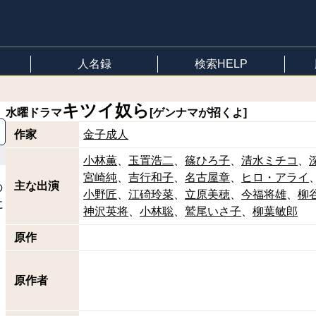
人名録
検索HELP
キツイ奴ら
水曜ドラマ
[ゲンナマが招くよ]
作家
金子成人
小林薫
玉置浩二
篠ひろ子
清水ミチコ
宮崎純
吉行和子
名古屋章
ヒロ・アライ
主な出演
の
小野匠
江碕玲菜
立原美穂
今福将雄
柳
に
神沢英将
小林聡
鷲尾いさ子
柳葉敏郎
原作
原作者