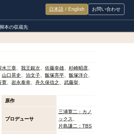
日本語
/
English
お問い合わせ
脚本の収蔵先
深水三章
我王銀次
佐藤幸雄
杉崎昭彦
山口晃史
泊文子
飯塚亮平
飯塚洋介
谷寛
岩永泰幸
舟久保信之
武藤挙
原作
三浦寛二：カノ
プロデューサ
ックス
片島謙二：TBS