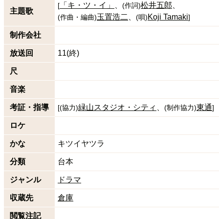
「キ・ツ・イ」
松井五郎
[
(
作詞
)
主題歌
玉置浩二
Koji Tamaki
(
作曲・編曲
)
(
唄
)
]
制作会社
放送回
11(終)
尺
音楽
考証・指導
緑山スタジオ・シティ
東通
[
(
協力
)
(
制作協力
)
]
ロケ
かな
キツイヤツラ
分類
台本
ジャンル
ドラマ
収蔵先
倉庫
閲覧注記