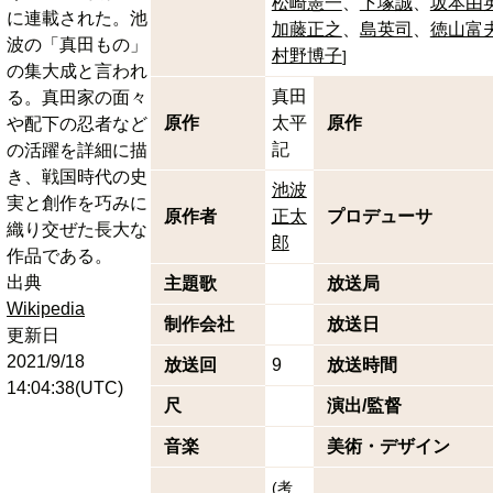
松崎憲一
下塚誠
坂本由
に連載された。池
加藤正之
島英司
徳山富
波の「真田もの」
村野博子
]
の集大成と言われ
真田
る。真田家の面々
原作
太平
原作
や配下の忍者など
記
の活躍を詳細に描
き、戦国時代の史
池波
実と創作を巧みに
原作者
正太
プロデューサ
織り交ぜた長大な
郎
作品である。
出典
主題歌
放送局
Wikipedia
制作会社
放送日
更新日
2021/9/18
放送回
9
放送時間
14:04:38(UTC)
尺
演出/監督
音楽
美術・デザイン
(
考