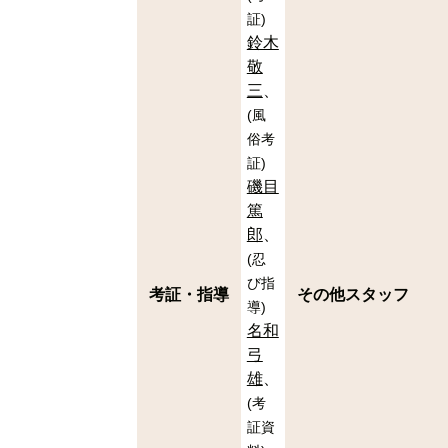
証
)
鈴木
敬
三
(
風
俗考
証
)
磯目
篤
郎
(
忍
び指
考証・指導
その他スタッフ
導
)
名和
弓
雄
(
考
証資