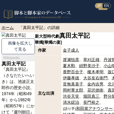
JP
EN
ホーム
「真田太平記」の詳細
真田太平記
新大型時代劇
華燭[華燭の宴]
画像を拡大し
て見る
作家
金子成人
Wikipedia
渡瀬恒彦
草刈正雄
丹波
真田太平記
夏木勲
紺野美沙子
小山
『真田太平記』
香野百合子
榎木孝明
坂
（さなだたいへい
伊藤孝雄
大谷友右衛門
き）は、池波正太
音無真喜子
金内吉男
北
郎作の歴史小説。
岡村菁太郎
花沢徳衛
真
主な出演
1974年（昭和49
渋谷天笑
堀田真三
野分
年）から1982年
清水綋治
長門裕之
（昭和57年）にか
和田篤アナウンサー
(
語り手
)
けて『週刊朝日』