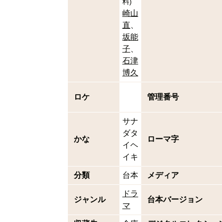
料
)
崎山
直
坂能
子
石津
博久
ロケ
管理番号
サナ
ダタ
かな
ローマ字
イヘ
イキ
分類
台本
メディア
ドラ
ジャンル
台本バージョン
マ