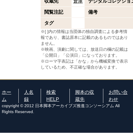
収蔵先
倉庫
デジタルコレクショ
閲覧注記
備考
タグ
※[ ]内の情報は当団体の独自調査による参考情
報であり、書誌原本に記載のあるものではあり
ません。
※映画、演劇に関しては、放送日の欄の記載は
「公開日」「公演日」になっております。
※ローマ字表記は「かな」から機械変換で表示
しているため、不正確な場合があります。
ホー
人名
検索
脚本の収
お問い合
ム
録
HELP
蔵先
わせ
copyright © 2012 日本脚本アーカイブズ推進コンソーシアム All
Rights Reserved.