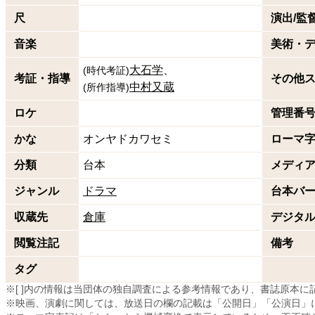
尺
演出/監
音楽
美術・
大石学
(
時代考証
)
考証・指導
その他
中村又蔵
(
所作指導
)
ロケ
管理番
かな
オンヤドカワセミ
ローマ
分類
台本
メディ
ジャンル
ドラマ
台本バ
収蔵先
倉庫
デジタ
閲覧注記
備考
タグ
※[ ]内の情報は当団体の独自調査による参考情報であり、書誌原本
※映画、演劇に関しては、放送日の欄の記載は「公開日」「公演日」