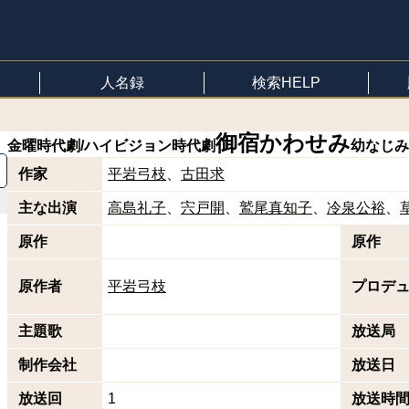
人名録
検索HELP
御宿かわせみ
金曜時代劇/ハイビジョン時代劇
幼なじみ
作家
平岩弓枝
古田求
主な出演
高島礼子
宍戸開
鷲尾真知子
冷泉公裕
原作
原作
、
原作者
平岩弓枝
プロデ
主題歌
放送局
制作会社
放送日
放送回
1
放送時