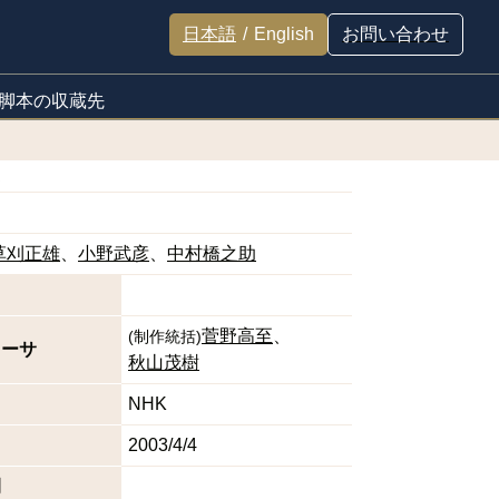
日本語
/
English
お問い合わせ
脚本の収蔵先
草刈正雄
小野武彦
中村橋之助
菅野高至
(
制作統括
)
ューサ
秋山茂樹
NHK
2003/4/4
間