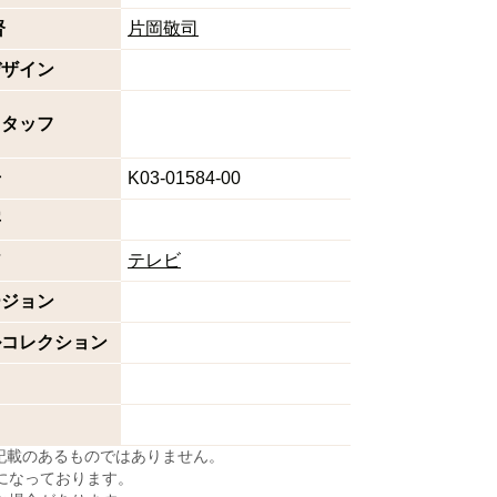
督
片岡敬司
デザイン
スタッフ
号
K03-01584-00
字
ア
テレビ
ージョン
ルコレクション
に記載のあるものではありません。
になっております。