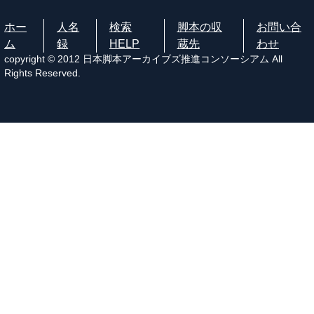
ホー
人名
検索
脚本の収
お問い合
ム
録
HELP
蔵先
わせ
copyright © 2012 日本脚本アーカイブズ推進コンソーシアム All
Rights Reserved.