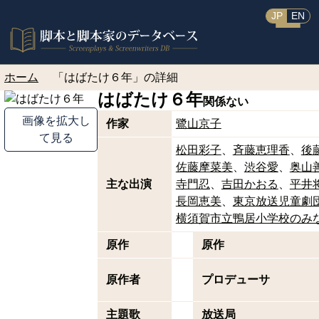
JP
EN
ホーム
「はばたけ６年」の詳細
はばたけ６年
関係ない
画像を拡大し
作家
鷺山京子
て見る
松田彩子
斉藤恵理香
後
佐藤摩菜美
渋谷愛
奥山
主な出演
寺門忍
吉田かおる
平井
長岡恵美
東京放送児童劇
横須賀市立鴨居小学校のみ
原作
原作
原作者
プロデューサ
主題歌
放送局