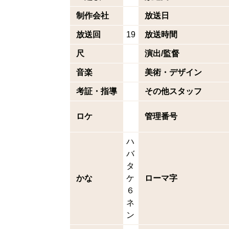
制作会社
放送日
放送回
19
放送時間
尺
演出/監督
音楽
美術・デザイン
考証・指導
その他スタッフ
ロケ
管理番号
ハ
バ
タ
かな
ケ
ローマ字
６
ネ
ン