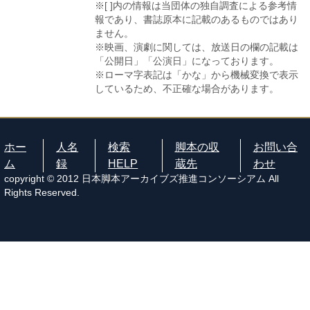
※[ ]内の情報は当団体の独自調査による参考情
報であり、書誌原本に記載のあるものではあり
ません。
※映画、演劇に関しては、放送日の欄の記載は
「公開日」「公演日」になっております。
※ローマ字表記は「かな」から機械変換で表示
しているため、不正確な場合があります。
ホー
人名
検索
脚本の収
お問い合
ム
録
HELP
蔵先
わせ
copyright © 2012 日本脚本アーカイブズ推進コンソーシアム All
Rights Reserved.