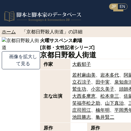
JP
EN
ホーム
「京都日野殺人街道」の詳細
火曜サスペンス劇場
[京都・女性記者シリーズ]
京都日野殺人街道
画像を拡大し
て見る
作家
大藪郁子
若村麻由美
岩本多代
阿
立石涼子
田中実
泉知奈
鷲生功
小宮久美子
頭師
主な出演
大西多摩恵
松本幸三
佐
笑福亭松之助
山下真治
庄司照江
楠年明
平岡秀
池田勝志
亀井賢二
原作
原作