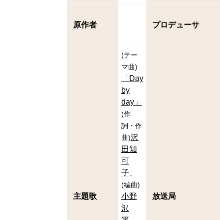
原作者
プロデューサ
(
テー
マ曲
)
「Day
by
day」
(
作
詞・作
沢
曲
)
田知
可
子
(
編曲
)
主題歌
小野
放送局
沢
篤