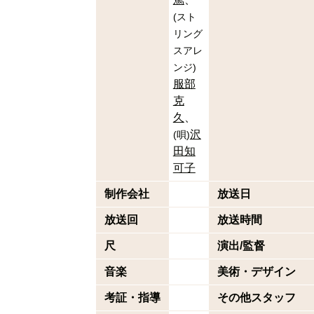
(
スト
リング
スアレ
ンジ
)
服部
克
久
沢
(
唄
)
田知
可子
制作会社
放送日
放送回
放送時間
尺
演出/監督
音楽
美術・デザイン
考証・指導
その他スタッフ