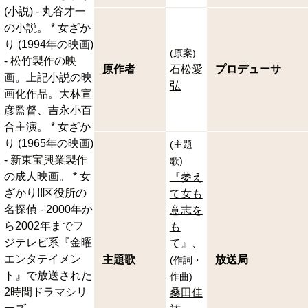
(小説) - 丸谷才一
の小説。 * 女ざか
り (1994年の映画)
(
原案
)
- 松竹製作の映
原作者
石松愛
プロデューサ
画。上記小説の映
弘
画化作品。大林宣
彦監督、吉永小百
合主演。 * 女ざか
り (1965年の映画)
(
主題
- 新東宝興業製作
歌
)
の成人映画。 * 女
『萎え
ざかり!!区役所の
て女も
名探偵 - 2000年か
意志を
ら2002年までフ
も
ジテレビ系『金曜
て』
エンタテイメン
主題歌
放送局
(
作詞・
ト』で放送された
作曲
)
2時間ドラマシリ
桑田佳