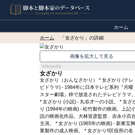
ホーム
ホーム
「女ざかり」の詳細
画像を拡大して見る
Wikipedia
女ざかり
女ざかり（おんなざかり） * 女ざかり (テレ
ビドラマ) - 1984年に日本テレビ系列『月曜
スター劇場』枠で放送されたテレビドラマ
* 女ざかり (小説) - 丸谷才一の小説。 * 女ざ
り (1994年の映画) - 松竹製作の映画。上記
説の映画化作品。大林宣彦監督、吉永小百
主演。 * 女ざかり (1965年の映画) - 新東宝
業製作の成人映画。 * 女ざかり!!区役所の名