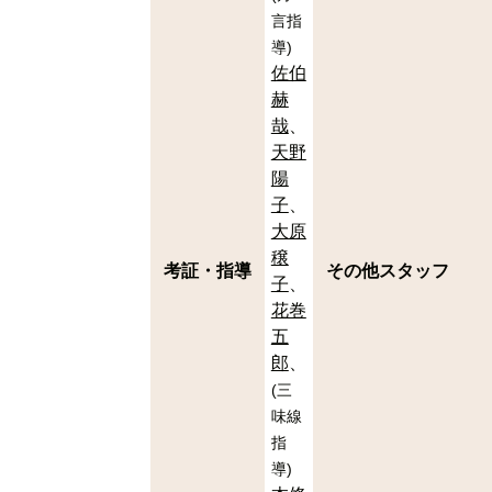
言指
導
)
佐伯
赫
哉
天野
陽
子
大原
穣
考証・指導
その他スタッフ
子
花巻
五
郎
(
三
味線
指
導
)