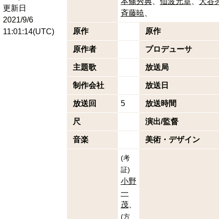
本條秀典
仙波元章
大谷
更新日
斉藤暁
2021/9/6
原作
原作
11:01:14(UTC)
原作者
プロデューサ
主題歌
放送局
制作会社
放送日
放送回
5
放送時間
尺
演出/監督
音楽
美術・デザイン
(
考
証
)
小野
一
茂
(
方