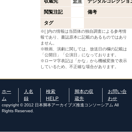
収蔵先
倉庫
デジタルコレクショ
閲覧注記
備考
タグ
※[ ]内の情報は当団体の独自調査による参考情
報であり、書誌原本に記載のあるものではあり
ません。
※映画、演劇に関しては、放送日の欄の記載は
「公開日」「公演日」になっております。
※ローマ字表記は「かな」から機械変換で表示
しているため、不正確な場合があります。
ホー
人名
検索
脚本の収
お問い合
ム
録
HELP
蔵先
わせ
copyright © 2012 日本脚本アーカイブズ推進コンソーシアム All
Rights Reserved.