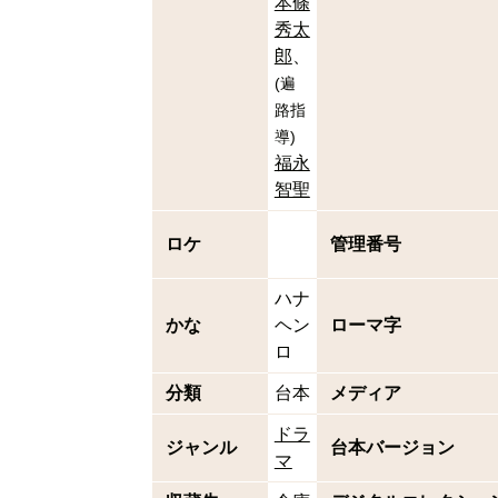
本條
秀太
郎
(
遍
路指
導
)
福永
智聖
ロケ
管理番号
ハナ
かな
ヘン
ローマ字
ロ
分類
台本
メディア
ドラ
ジャンル
台本バージョン
マ