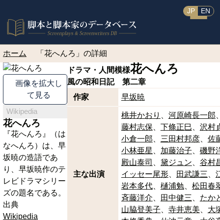
JP
EN
ホーム
「花へんろ」の詳細
花へんろ
ドラマ・人間模様
風の昭和日記 第二章
画像を拡大し
て見る
作家
早坂暁
Wikipedia
桃井かおり
河原崎長一郎
花へんろ
藤村志保
下條正巳
沢村
『花へんろ』（は
小倉一郎
三田村邦彦
佐
なへんろ）は、早
小林亜星
加藤治子
磯野
坂暁の造語であ
殿山泰司
黛ジュン
谷村
り、早坂暁作のテ
主な出演
イッセー尾形
田武謙三
レビドラマシリー
岩本多代
樋浦勉
松田春
ズの題名である。
斉藤洋介
田中健三
たか
出典
山脇登美子
寺井恵美
大
Wikipedia