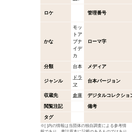
ロケ
管理番号
モッ
トア
かな
ブナ
ローマ字
イデ
カ
分類
台本
メディア
ドラ
ジャンル
台本バージョン
マ
収蔵先
倉庫
デジタルコレクショ
閲覧注記
備考
タグ
※[ ]内の情報は当団体の独自調査による参考情
報であり、書誌原本に記載のあるものではあり