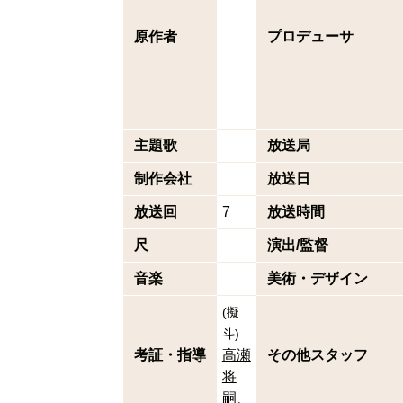
原作者
プロデューサ
主題歌
放送局
制作会社
放送日
放送回
7
放送時間
尺
演出/監督
音楽
美術・デザイン
(
擬
斗
)
考証・指導
高瀬
その他スタッフ
将
嗣