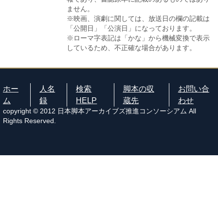
ません。
※映画、演劇に関しては、放送日の欄の記載は
「公開日」「公演日」になっております。
※ローマ字表記は「かな」から機械変換で表示
しているため、不正確な場合があります。
ホー
人名
検索
脚本の収
お問い合
ム
録
HELP
蔵先
わせ
copyright © 2012 日本脚本アーカイブズ推進コンソーシアム All
Rights Reserved.