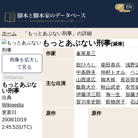
JP
EN
ホーム
「もっとあぶない刑事」の詳細
もっとあぶない刑事
[減俸]
作家
峯尾基三
画像を拡大し
舘ひろし
柴田恭兵
浅野
て見る
中条静夫
仲村トオル
ベ
Wikipedia
山西道広
御木裕
長谷部
主な出演
もっとあぶな
飯島大介
秋山武史
衣笠
い刑事
伊藤洋三郎
海一生
加藤
出典
賀川幸史朗
藍物房子
石
Wikipedia
更新日
原作
原作
2008/10/19
2:45:52(UTC)