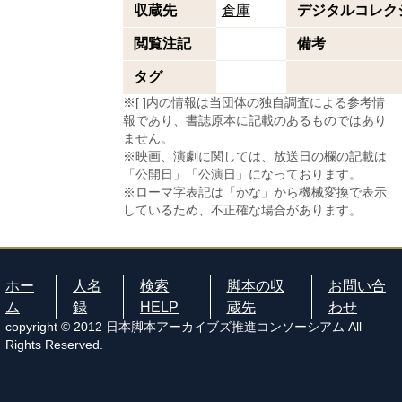
収蔵先
倉庫
デジタルコレク
閲覧注記
備考
タグ
※[ ]内の情報は当団体の独自調査による参考情
報であり、書誌原本に記載のあるものではあり
ません。
※映画、演劇に関しては、放送日の欄の記載は
「公開日」「公演日」になっております。
※ローマ字表記は「かな」から機械変換で表示
しているため、不正確な場合があります。
ホー
人名
検索
脚本の収
お問い合
ム
録
HELP
蔵先
わせ
copyright © 2012 日本脚本アーカイブズ推進コンソーシアム All
Rights Reserved.