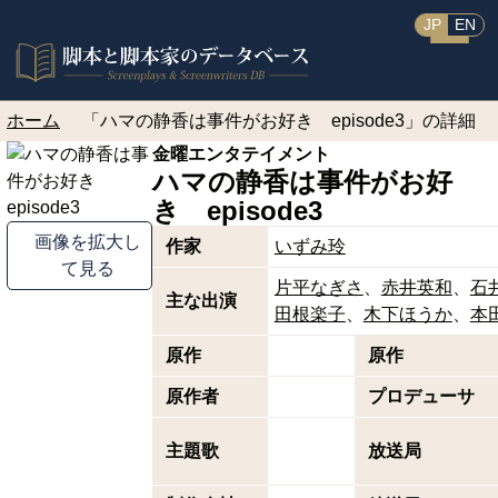
JP
EN
ホーム
「ハマの静香は事件がお好き episode3」の詳細
金曜エンタテイメント
ハマの静香は事件がお好
き episode3
画像を拡大し
作家
いずみ玲
て見る
片平なぎさ
赤井英和
石
主な出演
田根楽子
木下ほうか
本
原作
原作
原作者
プロデューサ
主題歌
放送局