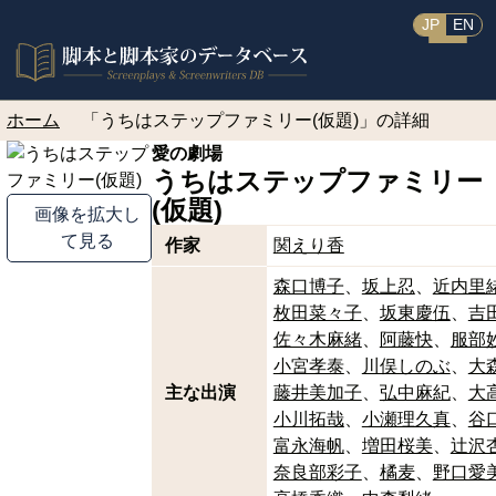
JP
EN
ホーム
「うちはステップファミリー(仮題)」の詳細
愛の劇場
うちはステップファミリー
(仮題)
画像を拡大し
て見る
作家
関えり香
森口博子
坂上忍
近内里
枚田菜々子
坂東慶伍
吉
佐々木麻緒
阿藤快
服部
小宮孝泰
川俣しのぶ
大
主な出演
藤井美加子
弘中麻紀
大
小川拓哉
小瀬理久真
谷
富永海帆
増田桜美
辻沢
奈良部彩子
橘麦
野口愛