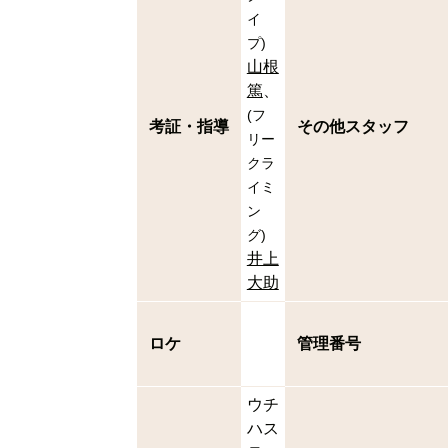
イ
プ
)
山根
篤
(
フ
考証・指導
その他スタッフ
リー
クラ
イミ
ン
グ
)
井上
大助
ロケ
管理番号
ウチ
ハス