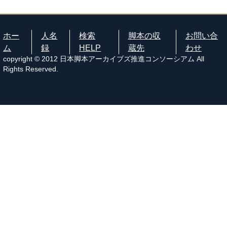
ホー
人名
検索
脚本の収
お問い合
ム
録
HELP
蔵先
わせ
copyright © 2012 日本脚本アーカイブズ推進コンソーシアム All
Rights Reserved.