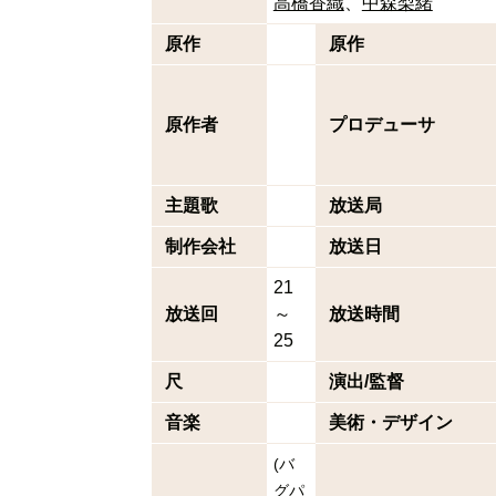
高橋香織
中森梨緒
原作
原作
原作者
プロデューサ
主題歌
放送局
制作会社
放送日
21
放送回
～
放送時間
25
尺
演出/監督
音楽
美術・デザイン
(
バ
グパ