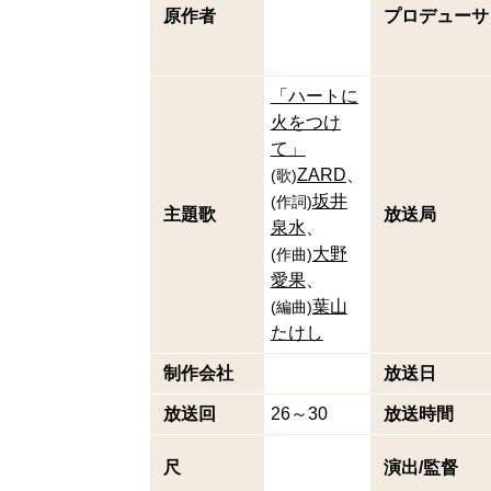
原作者
プロデューサ
「ハートに
火をつけ
て」
ZARD
(
歌
)
坂井
(
作詞
)
主題歌
放送局
泉水
大野
(
作曲
)
愛果
葉山
(
編曲
)
たけし
制作会社
放送日
放送回
26～30
放送時間
尺
演出/監督