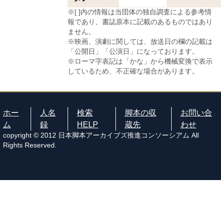
※[ ]内の情報は当団体の独自調査による参考情
報であり、書誌原本に記載のあるものではあり
ません。
※映画、演劇に関しては、放送日の欄の記載は
「公開日」「公演日」になっております。
※ローマ字表記は「かな」から機械変換で表示
しているため、不正確な場合があります。
ホー
人名
検索
脚本の収
お問い合
ム
録
HELP
蔵先
わせ
copyright © 2012 日本脚本アーカイブズ推進コンソーシアム All
Rights Reserved.