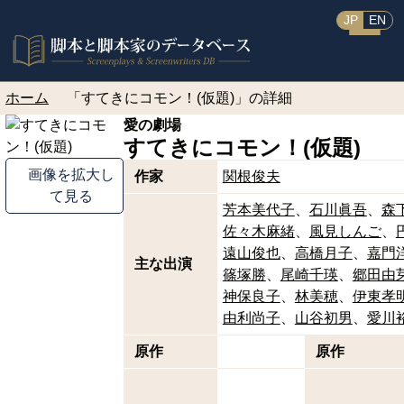
JP
EN
ホーム
「すてきにコモン！(仮題)」の詳細
愛の劇場
すてきにコモン！(仮題)
画像を拡大し
作家
関根俊夫
て見る
芳本美代子
石川眞吾
森
佐々木麻緒
風見しんご
遠山俊也
高橋月子
嘉門
主な出演
篠塚勝
尾崎千瑛
郷田由
神保良子
林美穂
伊東孝
由利尚子
山谷初男
愛川
原作
原作