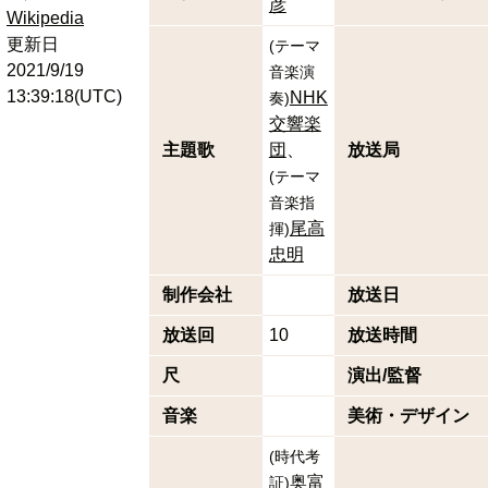
彦
Wikipedia
更新日
(
テーマ
2021/9/19
音楽演
13:39:18(UTC)
NHK
奏
)
交響楽
主題歌
団
放送局
(
テーマ
音楽指
尾高
揮
)
忠明
制作会社
放送日
放送回
10
放送時間
尺
演出/監督
音楽
美術・デザイン
(
時代考
奥富
証
)