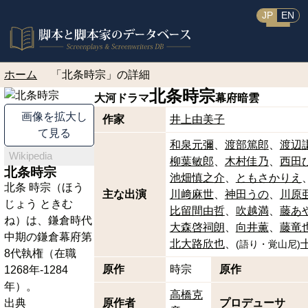
JP
EN
ホーム
「北条時宗」の詳細
北条時宗
大河ドラマ
幕府暗雲
画像を拡大し
作家
井上由美子
て見る
和泉元彌
渡部篤郎
渡辺
Wikipedia
柳葉敏郎
木村佳乃
西田
北条時宗
池畑慎之介
ともさかりえ
北条 時宗（ほう
主な出演
川﨑麻世
神田うの
川原
じょう ときむ
比留間由哲
吹越満
藤あ
ね）は、鎌倉時代
大森啓祠朗
向井薫
藤竜
中期の鎌倉幕府第
北大路欣也
(
語り・覚山尼
)
8代執権（在職
原作
時宗
原作
1268年-1284
年）。
高橋克
出典
原作者
プロデューサ