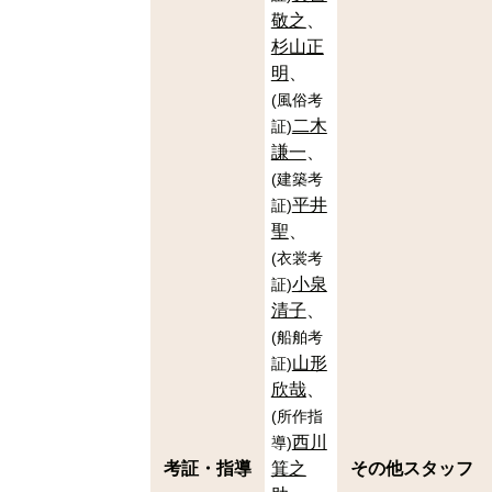
敬之
杉山正
明
(
風俗考
二木
証
)
謙一
(
建築考
平井
証
)
聖
(
衣裳考
小泉
証
)
清子
(
船舶考
山形
証
)
欣哉
(
所作指
西川
導
)
考証・指導
箕之
その他スタッフ