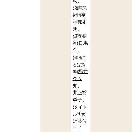
助
(
殺陣武
術指導
)
林邦史
朗
(
馬術指
日馬
導
)
伸
(
御所こ
とば指
堀井
導
)
令以
知
井上裕
季子
(
タイト
ル映像
)
近藤佐
千子