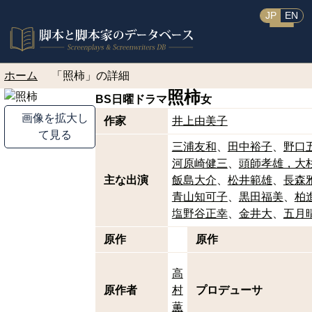
JP
EN
ホーム
「照柿」の詳細
照柿
BS日曜ドラマ
女
画像を拡大し
作家
井上由美子
て見る
三浦友和
田中裕子
野口
河原崎健三
頭師孝雄，大
主な出演
飯島大介
松井範雄
長森
青山知可子
黒田福美
柏
塩野谷正幸
金井大
五月
原作
原作
高
原作者
村
プロデューサ
薫