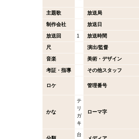
主題歌
放送局
制作会社
放送日
放送回
1
放送時間
尺
演出/監督
音楽
美術・デザイン
考証・指導
その他スタッフ
ロケ
管理番号
テ
リ
かな
ローマ字
ガ
キ
台
分類
メディア