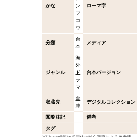
かな
ン
ローマ字
ブ
コ
ウ
台
分類
メディア
本
海
外
ジャンル
ド
台本バージョン
ラ
マ
倉
収蔵先
デジタルコレクション
庫
閲覧注記
備考
タグ