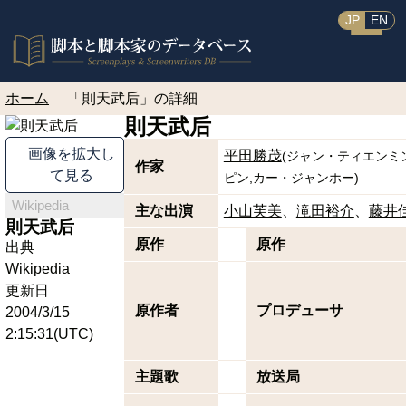
JP
EN
ホーム
「則天武后」の詳細
則天武后
画像を拡大し
平田勝茂
(
ジャン・ティエンミ
作家
て見る
ピン
,
カー・ジャンホー
)
Wikipedia
主な出演
小山芙美
滝田裕介
藤井
則天武后
原作
原作
出典
Wikipedia
更新日
原作者
プロデューサ
2004/3/15
2:15:31(UTC)
主題歌
放送局