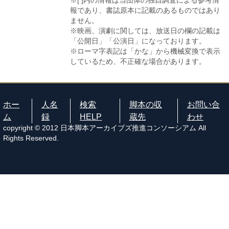
※[ ]内の情報は当団体の独自調査による参考情
報であり、書誌原本に記載のあるものではあり
ません。
※映画、演劇に関しては、放送日の欄の記載は
「公開日」「公演日」になっております。
※ローマ字表記は「かな」から機械変換で表示
しているため、不正確な場合があります。
ホー
人名
検索
脚本の収
お問い合
ム
録
HELP
蔵先
わせ
copyright © 2012 日本脚本アーカイブズ推進コンソーシアム All
Rights Reserved.