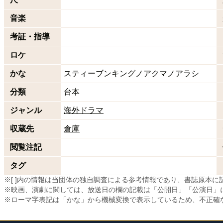
音楽
考証・指導
ロケ
かな
スティーブンキングノアクマノアラシ
分類
台本
ジャンル
海外ドラマ
収蔵先
倉庫
閲覧注記
タグ
※[ ]内の情報は当団体の独自調査による参考情報であり、書誌原本
※映画、演劇に関しては、放送日の欄の記載は「公開日」「公演日」
※ローマ字表記は「かな」から機械変換で表示しているため、不正確