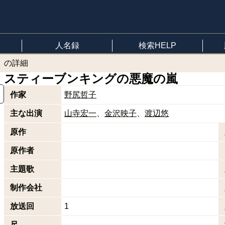
人名録
検索HELP
」の詳細
スティーブンキングの悪魔の嵐
作家
野尻哲子
主な出演
山寺宏一
金沢映子
渡辺悠
原作
原作者
主題歌
制作会社
放送回
1
尺