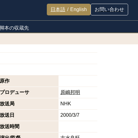
日本語
/
English
お問い合わせ
脚本の収蔵先
原作
プロデューサ
原嶋邦明
放送局
NHK
放送日
2000/3/7
放送時間
演出/監督
志水良旺