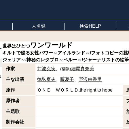
人名録
検索HELP
ワンワールド
世界はひとつ
キルトで綴る女性パワー～アイルランド～/フォトコピーの挑
ジェリア～/神秘のレタブロ～ペルー～/ジャーナリストの絵
作家
井波克実
細尾真奈美
(
翻訳
)
の
主な出演
徳弘夏夫
藤夏子
野沢由香里
原作
ＯＮＥ ＷＯＲＬＤ,the right to hope
原作者
主題歌
制作会社