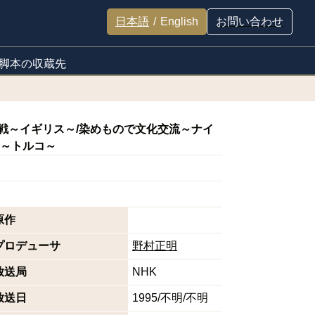
日本語
/
English
お問い合わせ
脚本の収蔵先
戦～イギリス～/染めもので文化交流～ナイ
筆～トルコ～
原作
プロデューサ
野村正明
放送局
NHK
放送日
1995/不明/不明