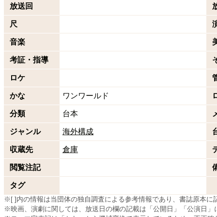
放送回
尺
音楽
考証・指導
ロケ
かな
ワンワールド
分類
台本
ジャンル
海外構成
収蔵先
倉庫
閲覧注記
タグ
※[ ]内の情報は当団体の独自調査による参考情報であり、書誌原本
※映画、演劇に関しては、放送日の欄の記載は「公開日」「公演日」