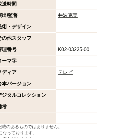
放送時間
演出/監督
井波克実
美術・デザイン
その他スタッフ
管理番号
K02-03225-00
ローマ字
メディア
テレビ
台本バージョン
デジタルコレクション
備考
に記載のあるものではありません。
になっております。