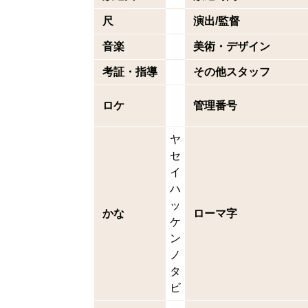
尺
演出/監督
音楽
美術・デザイン
考証・指導
その他スタッフ
ロケ
管理番号
ヤ
セ
イ
ハ
ッ
かな
ローマ字
ケ
ン
ノ
タ
ビ