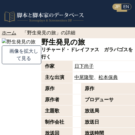
JP
EN
ホーム
「野生発見の旅」の詳細
野生発見の旅
リチャード・ドレイファス ガラパゴスを
画像を拡大し
行く
て見る
作家
日下尚子
主な出演
中尾隆聖
松本保典
原作
原作
原作者
プロデューサ
主題歌
放送局
制作会社
放送日
放送回
放送時間