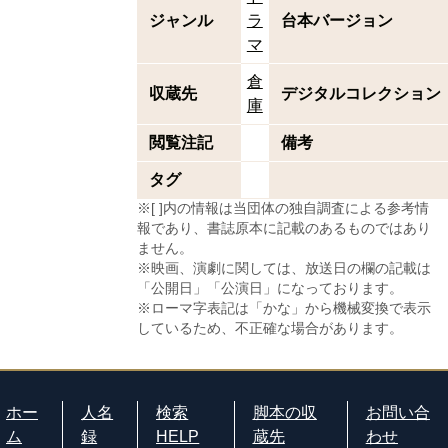
ジャンル
ラ
台本バージョン
マ
倉
収蔵先
デジタルコレクション
庫
閲覧注記
備考
タグ
※[ ]内の情報は当団体の独自調査による参考情
報であり、書誌原本に記載のあるものではあり
ません。
※映画、演劇に関しては、放送日の欄の記載は
「公開日」「公演日」になっております。
※ローマ字表記は「かな」から機械変換で表示
しているため、不正確な場合があります。
ホー
人名
検索
脚本の収
お問い合
ム
録
HELP
蔵先
わせ