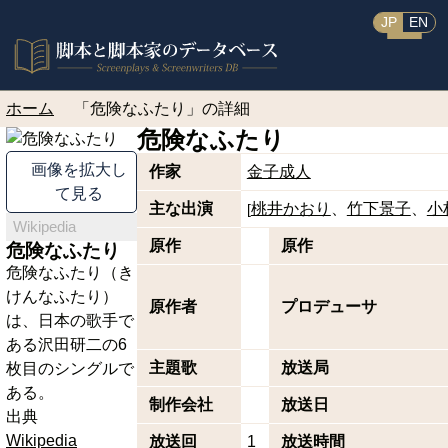
JP
EN
ホーム
「危険なふたり」の詳細
危険なふたり
画像を拡大し
作家
金子成人
て見る
主な出演
桃井かおり
竹下景子
小
[
Wikipedia
原作
原作
危険なふたり
危険なふたり（き
けんなふたり）
原作者
プロデューサ
は、日本の歌手で
ある沢田研二の6
主題歌
放送局
枚目のシングルで
ある。
制作会社
放送日
出典
Wikipedia
放送回
1
放送時間