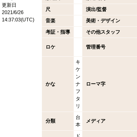
更新日
尺
演出/監督
2021/6/26
14:37:03(UTC)
音楽
美術・デザイン
考証・指導
その他スタッフ
ロケ
管理番号
キ
ケ
ン
かな
ナ
ローマ字
フ
タ
リ
台
分類
メディア
本
ド