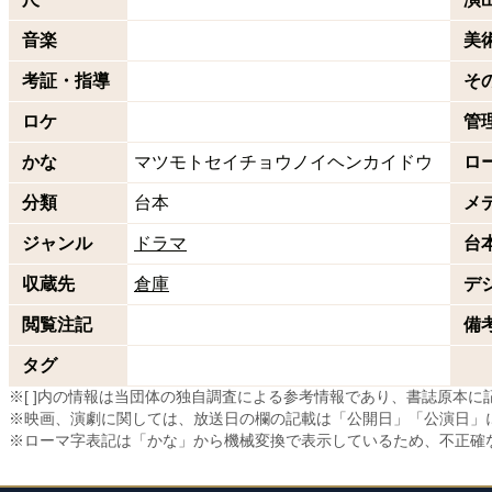
音楽
美
考証・指導
そ
ロケ
管
かな
マツモトセイチョウノイヘンカイドウ
ロ
分類
台本
メ
ジャンル
ドラマ
台
収蔵先
倉庫
デ
閲覧注記
備
タグ
※[ ]内の情報は当団体の独自調査による参考情報であり、書誌原本
※映画、演劇に関しては、放送日の欄の記載は「公開日」「公演日」
※ローマ字表記は「かな」から機械変換で表示しているため、不正確