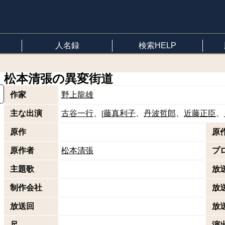
人名録
検索HELP
松本清張の異変街道
作家
野上龍雄
主な出演
古谷一行
藤真利子
丹波哲郎
近藤正臣
[
原作
原
原作者
松本清張
プ
主題歌
放
制作会社
放
放送回
放
尺
演