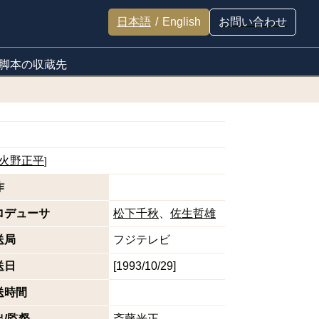
日本語
/
English
お問い合わせ
脚本の収蔵先
火野正平
]
作
ロデューサ
松下千秋
佐生哲雄
送局
フジテレビ
送日
[1993/10/29]
送時間
出/監督
斎藤光正