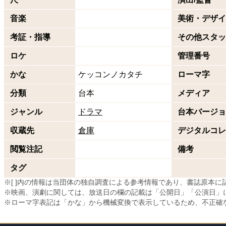
音楽
美術・デザイ
考証・指導
その他スタッ
ロケ
管理番号
かな
ケッコンノカタチ
ローマ字
分類
台本
メディア
ジャンル
ドラマ
台本バージョ
収蔵先
倉庫
デジタルコレ
閲覧注記
備考
タグ
※[ ]内の情報は当団体の独自調査による参考情報であり、書誌原本
※映画、演劇に関しては、放送日の欄の記載は「公開日」「公演日」
※ローマ字表記は「かな」から機械変換で表示しているため、不正確