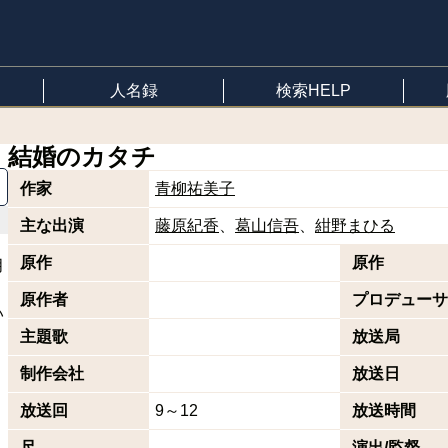
人名録
検索HELP
結婚のカタチ
作家
青柳祐美子
主な出演
藤原紀香
葛山信吾
紺野まひる
原作
原作
月
原作者
プロデューサ
い
主題歌
放送局
制作会社
放送日
放送回
9～12
放送時間
尺
演出/監督