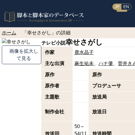
JP
EN
ホーム
「幸せさがし」の詳細
幸せさがし
テレビ小説
画像を拡大し
作家
鹿水晶子
て見る
主な出演
麻生祐未
ハナ肇
菅井き
原作
原作
原作者
プロデューサ
主題歌
放送局
制作会社
放送日
50～
放送回
54(11
放送時間