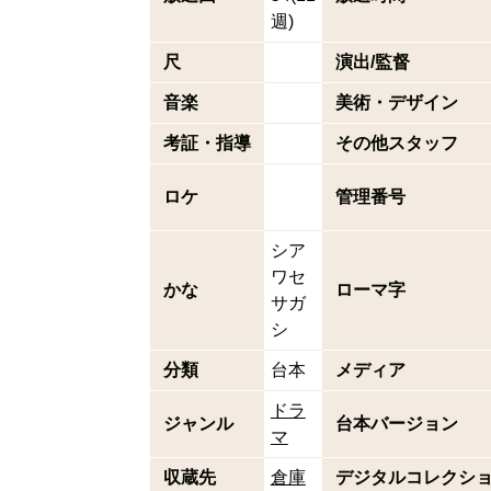
週)
尺
演出/監督
音楽
美術・デザイン
考証・指導
その他スタッフ
ロケ
管理番号
シア
ワセ
かな
ローマ字
サガ
シ
分類
台本
メディア
ドラ
ジャンル
台本バージョン
マ
収蔵先
倉庫
デジタルコレクシ