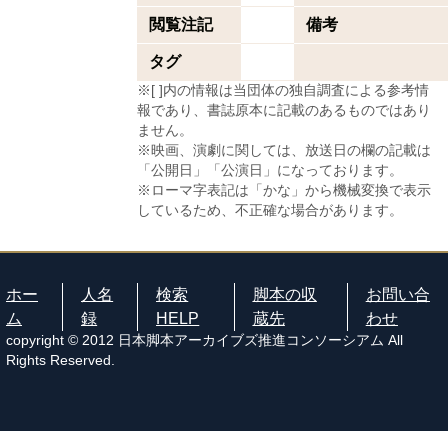
閲覧注記
備考
タグ
※[ ]内の情報は当団体の独自調査による参考情
報であり、書誌原本に記載のあるものではあり
ません。
※映画、演劇に関しては、放送日の欄の記載は
「公開日」「公演日」になっております。
※ローマ字表記は「かな」から機械変換で表示
しているため、不正確な場合があります。
ホー
人名
検索
脚本の収
お問い合
ム
録
HELP
蔵先
わせ
copyright © 2012 日本脚本アーカイブズ推進コンソーシアム All
Rights Reserved.