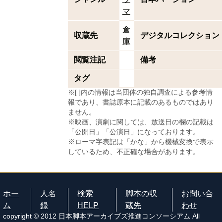
マ
倉
収蔵先
デジタルコレクション
庫
閲覧注記
備考
タグ
※[ ]内の情報は当団体の独自調査による参考情
報であり、書誌原本に記載のあるものではあり
ません。
※映画、演劇に関しては、放送日の欄の記載は
「公開日」「公演日」になっております。
※ローマ字表記は「かな」から機械変換で表示
しているため、不正確な場合があります。
ホー
人名
検索
脚本の収
お問い合
ム
録
HELP
蔵先
わせ
copyright © 2012 日本脚本アーカイブズ推進コンソーシアム All