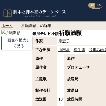
JP
EN
ホーム
「祈願満願」の詳細
祈願満願
銀河テレビ小説
画像を拡大し
作家
岸宏子
て見る
主な出演
山田昌
柳生博
谷川みゆ
原作
原作
原作者
プロデューサ
主題歌
放送局
制作会社
放送日
放送回
13
放送時間