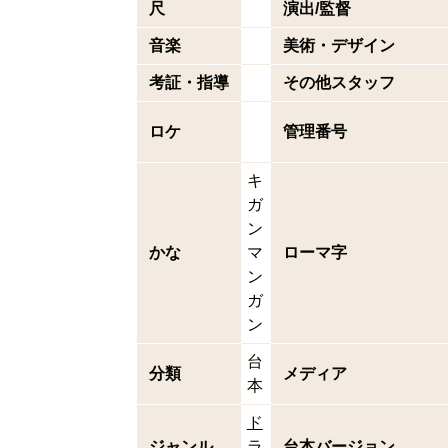
尺
演出/監督
音楽
美術・デザイン
考証・指導
その他スタッフ
ロケ
管理番号
キ
ガ
ン
かな
マ
ローマ字
ン
ガ
ン
台
分類
メディア
本
ド
ジャンル
ラ
台本バージョン