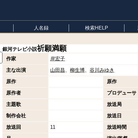
人名録
検索HELP
祈願満願
銀河テレビ小説
作家
岸宏子
主な出演
山田昌
柳生博
谷川みゆき
原作
原作
原作者
プロデューサ
主題歌
放送局
制作会社
放送日
放送回
11
放送時間