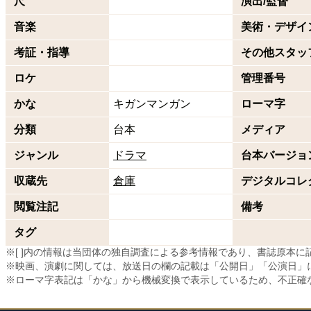
尺
演出/監督
音楽
美術・デザイ
考証・指導
その他スタッ
ロケ
管理番号
かな
キガンマンガン
ローマ字
分類
台本
メディア
ジャンル
ドラマ
台本バージョ
収蔵先
倉庫
デジタルコレ
閲覧注記
備考
タグ
※[ ]内の情報は当団体の独自調査による参考情報であり、書誌原本
※映画、演劇に関しては、放送日の欄の記載は「公開日」「公演日」
※ローマ字表記は「かな」から機械変換で表示しているため、不正確