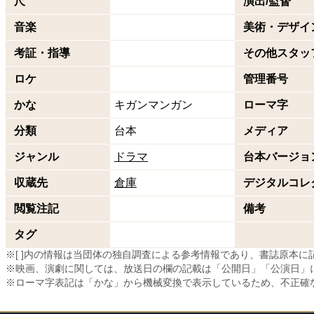
尺
演出/監督
音楽
美術・デザイ
考証・指導
その他スタッ
ロケ
管理番号
かな
キガンマンガン
ローマ字
分類
台本
メディア
ジャンル
ドラマ
台本バージョ
収蔵先
倉庫
デジタルコレ
閲覧注記
備考
タグ
※[ ]内の情報は当団体の独自調査による参考情報であり、書誌原本
※映画、演劇に関しては、放送日の欄の記載は「公開日」「公演日」
※ローマ字表記は「かな」から機械変換で表示しているため、不正確