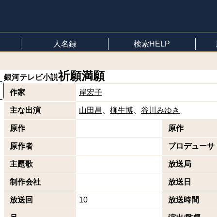
人名録
検索HELP
祈願満願
銀河テレビ小説
作家
岸宏子
主な出演
山田昌
柳生博
谷川みゆき
原作
原作
原作者
プロデューサ
主題歌
放送局
制作会社
放送日
放送回
10
放送時間